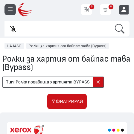
0
0
Search
Във
EUR
НАЧАЛО
Ролки за хартия от байпас тава (Bypass)
Ролки за хартия от байпас тава
(Bypass)
Тип
: Ролка подаваща хартията BYPASS
ФИЛТРИРАЙ