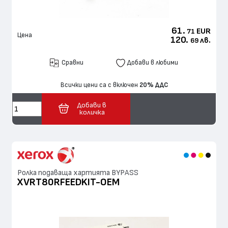
61.
EUR
71
Цена
120.
лв.
69
Сравни
Добави в любими
Всички цени са с включен
20% ДДС
Добави в
количка
Ролка подаваща хартията BYPASS
XVRT80RFEEDKIT-OEM