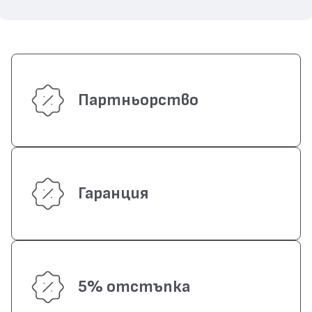
Партньорство
Гаранция
5% отстъпка