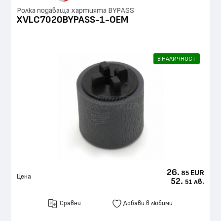
Ролка подаваща хартията BYPASS
XVLC7020BYPASS-1-ОЕМ
В НАЛИЧНОСТ
26.
EUR
85
Цена
52.
лв.
51
Сравни
Добави в любими