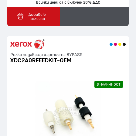
Всички цени са с включен
20% ДДС
Добави в
количка
Ролка подаваща хартията BYPASS
XDC240RFEEDKIT-OEM
В НАЛИЧНОСТ