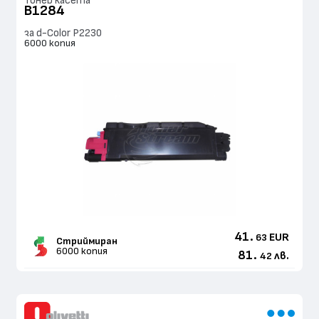
Тонер касета
B1284
за d-Color P2230
6000 копия
41.
EUR
63
Стриймиран
6000 копия
81.
лв.
42