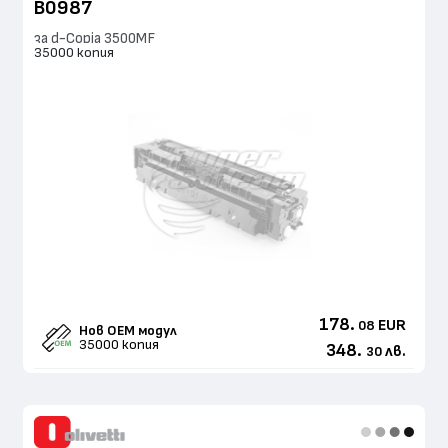
B0987
за d-Copia 3500MF
35000 копия
178.
EUR
08
Нов ОЕМ модул
35000 копия
348.
лв.
30