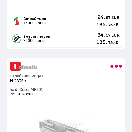
94.
EUR
97
Стриймиран
75000 копия
185.
лв.
75
94.
EUR
97
Възстановен
75000 копия
185.
лв.
75
Барабанен модул
B0725
за d-Copia MF201
75000 копия