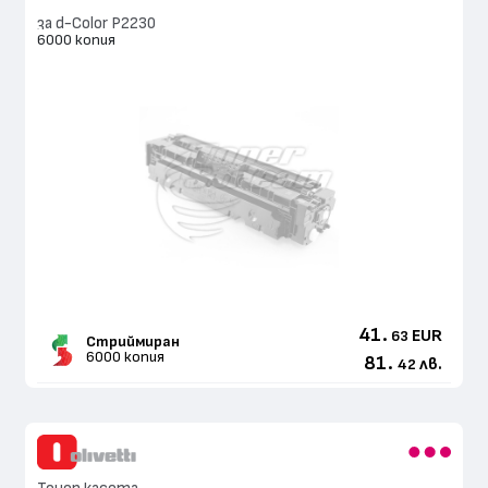
за d-Color P2230
6000 копия
41.
EUR
63
Стриймиран
6000 копия
81.
лв.
42