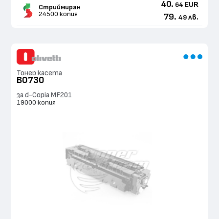
40.
EUR
64
Стриймиран
24500 копия
79.
лв.
49
Тонер касета
B0730
за d-Copia MF201
19000 копия