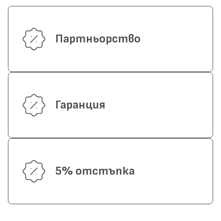
Партньорство
Гаранция
5% отстъпка