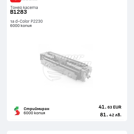
Тонер касета
B1283
за d-Color P2230
6000 копия
41.
EUR
63
Стриймиран
6000 копия
81.
лв.
42