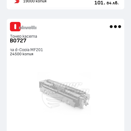
19000 копия
101.
лв.
84
Тонер касета
B0727
за d-Copia MF201
24500 копия