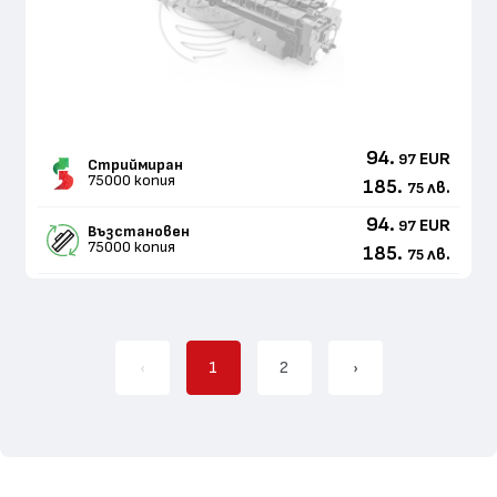
94.
EUR
97
Стриймиран
75000 копия
185.
лв.
75
94.
EUR
97
Възстановен
75000 копия
185.
лв.
75
‹
1
2
›