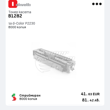
Тонер касета
B1282
за d-Color P2230
8000 копия
41.
EUR
63
Стриймиран
8000 копия
81.
лв.
42