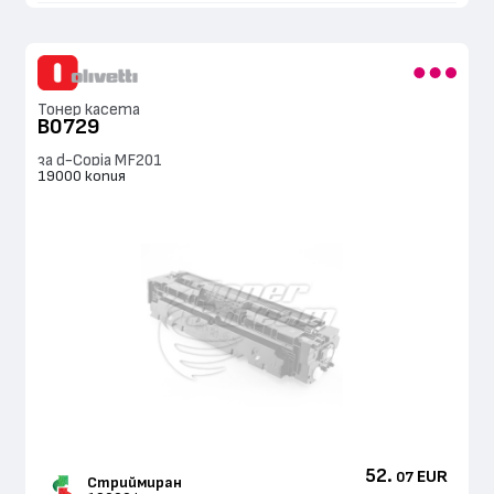
Тонер касета
B0729
за d-Copia MF201
19000 копия
52.
EUR
07
Стриймиран