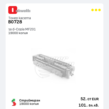
Тонер касета
B0728
за d-Copia MF201
19000 копия
52.
EUR
07
Стриймиран
19000 копия
101.
лв.
84