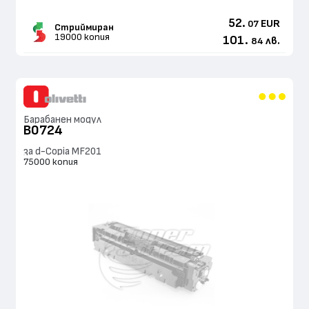
52.
EUR
07
Стриймиран
19000 копия
101.
лв.
84
Барабанен модул
B0724
за d-Copia MF201
75000 копия