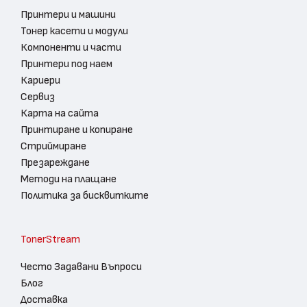
Принтери и машини
Тонер касети и модули
Компоненти и части
Принтери под наем
Кариери
Сервиз
Карта на сайта
Принтиране и копиране
Стриймиране
Презареждане
Методи на плащане
Политика за бисквитките
TonerStream
Често Задавани Въпроси
Блог
Доставка