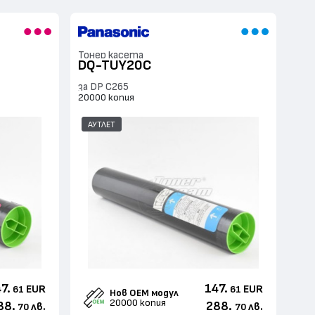
Тонер касета
DQ-TUY20C
за DP C265
20000 копия
АУТЛЕТ
7.
147.
EUR
EUR
61
61
Нов ОЕМ модул
20000 копия
88.
288.
лв.
лв.
70
70