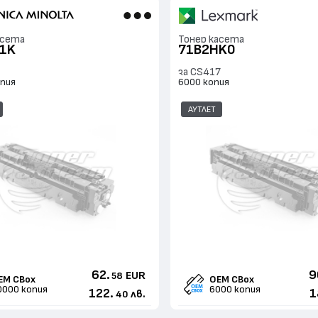
асета
Тонер касета
1K
71B2HK0
за CS417
опия
6000 копия
АУТЛЕТ
62.
9
EUR
58
EM CBox
OEM CBox
0000 копия
6000 копия
122.
1
лв.
40