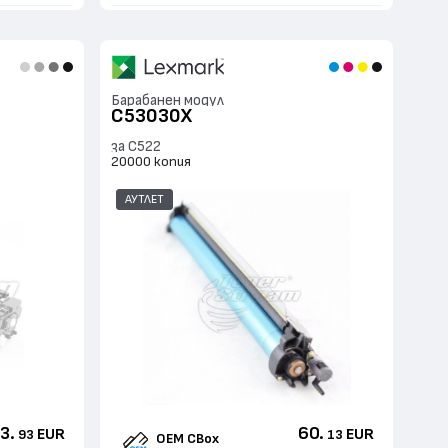
Барабанен модул
C53030X
за C522
20000 копия
АУТЛЕТ
3.
60.
EUR
EUR
93
13
OEM CBox