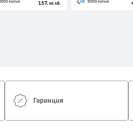
8000 копия
6000 копия
157.
лв.
56
Гаранция