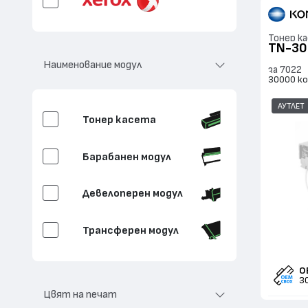
Тонер к
TN-30
Наименование модул
за 7022
30000 к
АУТЛЕТ
Тонер касета
Барабанен модул
Девелоперен модул
Трансферен модул
Почистващ
трансфера
O
3
Цвят на печат
Контейнер за отп.