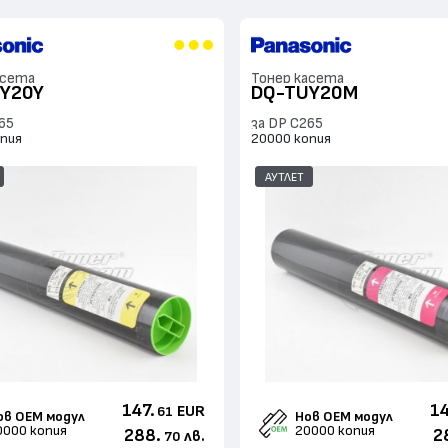
асета
Тонер касета
Y20Y
DQ-TUY20M
65
за DP C265
опия
20000 копия
АУТЛЕТ
147.
14
EUR
61
ов ОЕМ модул
Нов ОЕМ модул
0000 копия
20000 копия
288.
2
лв.
70