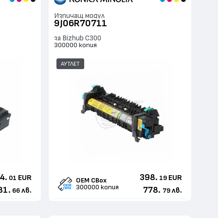
Изпичащ модул
9J06R70711
за Bizhub C300
300000 копия
АУТЛЕТ
4.
398.
EUR
EUR
01
19
OEM CBox
300000 копия
81.
778.
лв.
лв.
66
79