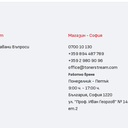
am
Магазин - София
авани Въпроси
0700 10 130
+359 894 487 789
+359 2 980 90 96
office@tonerstream.com
Работно време
Понеделник - Петък
9:00 ч. - 17:00 ч.
България, София 1220
ул. “Проф. Иван Георгов” № 14
ет.2