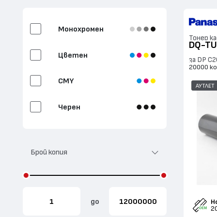
тонер
Изпичащ модул
Монохромен
Тонер к
DQ-TU
Трансферна Ролка
Цветен
за DP C2
20000 к
Документо подаващ
модул
CMY
АУТЛЕТ
Етикет
Черен
Циан
Брой копия
Магента
Жълт
до
Н
2
Бял