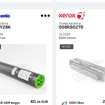
асета
Тонер касета
UY28K
006R90270
65
за 1025
опия
6000 копия
АУТЛЕТ
80.
2
EUR
56
ов ОЕМ модул
OEM CBox