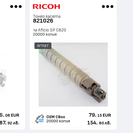
Тонер касета
821026
за Aficio SP C820
20000 копия
АУТЛЕТ
6.
79.
EUR
EUR
08
15
OEM CBox
20000 копия
87.
154.
лв.
лв.
92
80