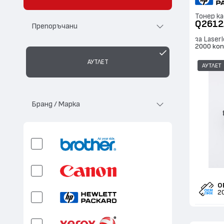
Тонер к
Q2612
Препоръчани
за Laser
2000 коп
АУТЛЕТ
АУТЛЕТ
Бранд / Марка
O
2