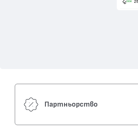
2
Партньорство