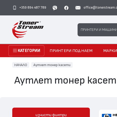
+359 894 487 789
office@tonerstream.
Search
ПРИНТЕРИ И МАШИН
ПРИНТЕРИ ПОД НАЕМ
МАРК
КАТЕГОРИИ
НАЧАЛО
Аутлет тонер касети
Аутлет тонер касет
изчисти филтри