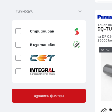
Флуоресцентно
Тип модул
циан
Флуоресцентно
магента
Тонер к
DQ-T
Стриймиран
Флуоресцентно
за DP C2
жълто
28000 к
Възстановен
Флуоресцентно
АУТЛЕТ
бяло
Прозрачен
Златен
OEM CBox
Сребърен
изчисти филтри
Нов ОЕМ модул
Н