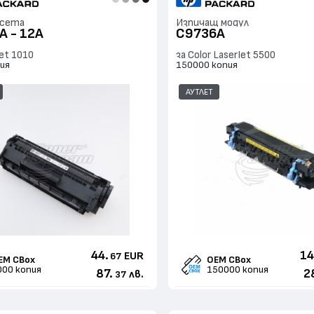
асета
Изпичащ модул
A - 12A
C9736A
Jet 1010
за Color LaserJet 5500
ия
150000 копия
АУТЛЕТ
44.
14
EUR
67
EM CBox
OEM CBox
000 копия
150000 копия
87.
2
лв.
37