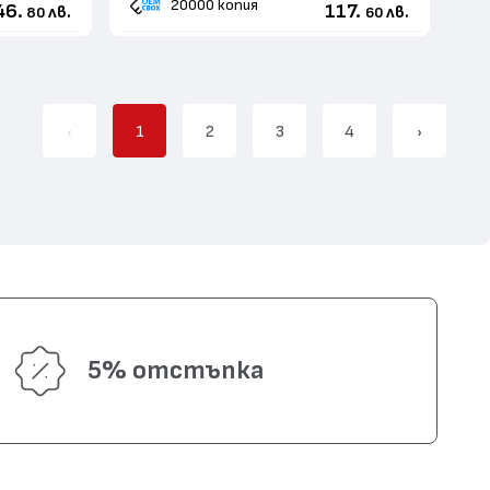
20000 копия
46.
117.
лв.
лв.
80
60
‹
1
2
3
4
›
5% отстъпка