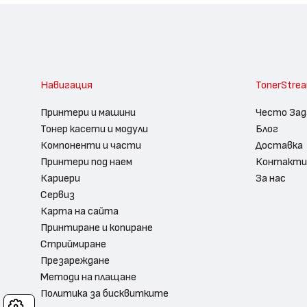
Навигация
TonerStre
Принтери и машини
Често Зад
Тонер касети и модули
Блог
Компоненти и части
Доставка
Принтери под наем
Контакти
Кариери
За нас
Сервиз
Карта на сайта
Принтиране и копиране
Стриймиране
Презареждане
Методи на плащане
Политика за бисквитките
Cookies