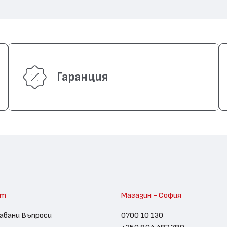
Гаранция
am
Магазин - София
авани Въпроси
0700 10 130