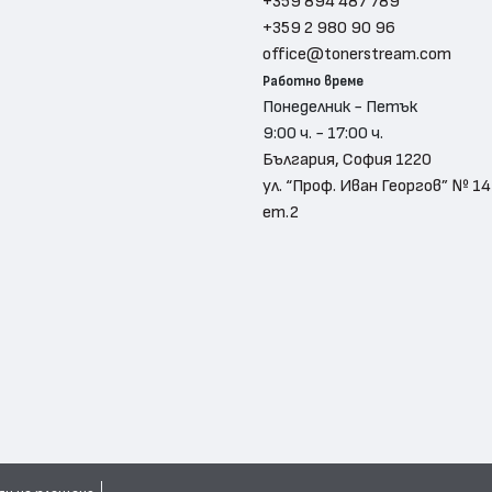
+359 894 487 789
+359 2 980 90 96
office@tonerstream.com
Работно време
Понеделник - Петък
9:00 ч. - 17:00 ч.
България, София 1220
ул. “Проф. Иван Георгов” № 14
ет.2