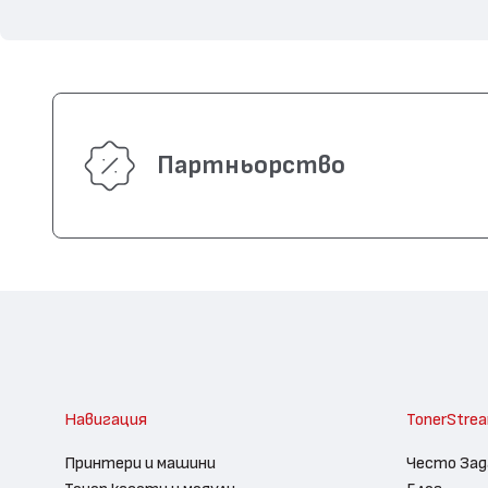
Партньорство
Навигация
TonerStre
Принтери и машини
Често Зад