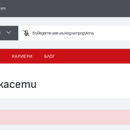
com
И
Въведете име или код на продукта.
И
КАРИЕРИ
БЛОГ
 касети