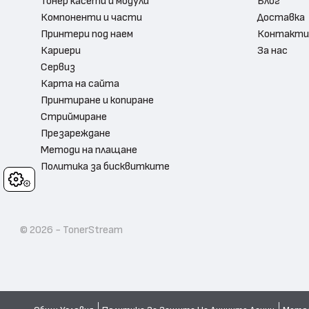
Тонер касети и модули
Блог
Компоненти и части
Доставка
Принтери под наем
Контакти
Кариери
За нас
Сервиз
Карта на сайта
Принтиране и копиране
Стриймиране
Презареждане
Методи на плащане
Политика за бисквитките
Cookies
© 2026 - TonerStream