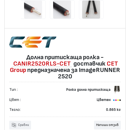
Долна притискаща ролка -
CANIR2520RLS-CET
доставчик
CET
Group
предназначена за ImageRUNNER
2520
Тип :
Ролка долна притискаща
Цвят :
Цветен
Тегло:
0.865 кг
Сравни
Напиши отзив