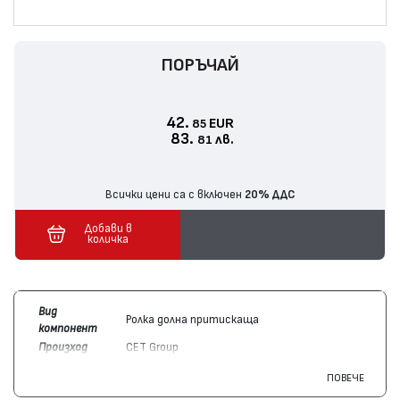
ПОРЪЧАЙ
42.
EUR
85
83.
лв.
81
Всички цени са с включен
20% ДДС
Добави в
количка
Вид
Ролка долна притискаща
компонент
Произход
CET Group
Цвят
Цветен
ПОВЕЧЕ
Съвместим
Canon
ImageRUNNER iR 3225, ImageRUNNER