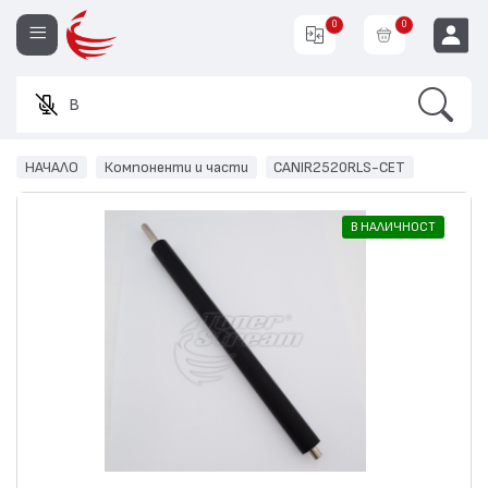
0
0
Search
Въвед
EUR
НАЧАЛО
Компоненти и части
CANIR2520RLS-CET
В НАЛИЧНОСТ