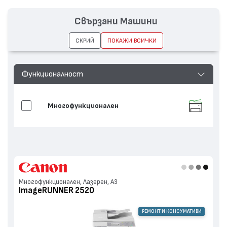
с
2530, ImageRUNNER 2520, ImageRUNNER iR
устройства
2270, ImageRUNNER 2525, ImageRUNNER iR
Свързани Машини
2230
СКРИЙ
ПОКАЖИ ВСИЧКИ
Функционалност
Многофункционален
Многофункционален, Лазерен, А3
ImageRUNNER 2520
РЕМОНТ И КОНСУМАТИВИ