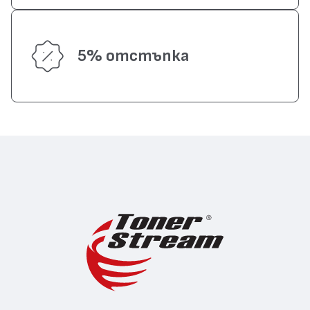
5% отстъпка