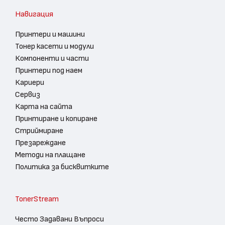
Навигация
Принтери и машини
Тонер касети и модули
Компоненти и части
Принтери под наем
Кариери
Сервиз
Карта на сайта
Принтиране и копиране
Стриймиране
Презареждане
Методи на плащане
Политика за бисквитките
TonerStream
Често Задавани Въпроси