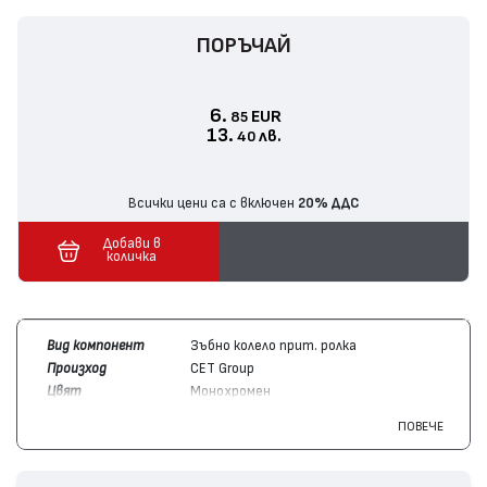
ПОРЪЧАЙ
6.
EUR
85
13.
лв.
40
Всички цени са с включен
20% ДДС
Добави в
количка
Вид компонент
Зъбно колело прит. ролка
Произход
CET Group
Цвят
Монохромен
Съвместим с
Hewlett-Packard
RM2-5425
ПОВЕЧЕ
модули
Съвместим с
Hewlett-Packard
LaserJet Pro M426
устройства
MFP, LaserJet Pro M402