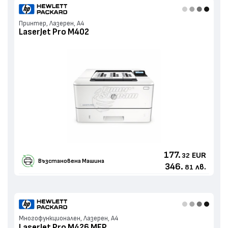
Принтер, Лазерен, А4
LaserJet Pro M402
177.
EUR
32
Възстановенa Машина
346.
лв.
81
Многофункционален, Лазерен, А4
LaserJet Pro M426 MFP