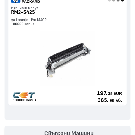
Изпичащ модул
RM2-5425
за LaserJet Pro M402
100000 копия
197.
EUR
35
385.
лв.
100000 копия
98
Свързани Машини