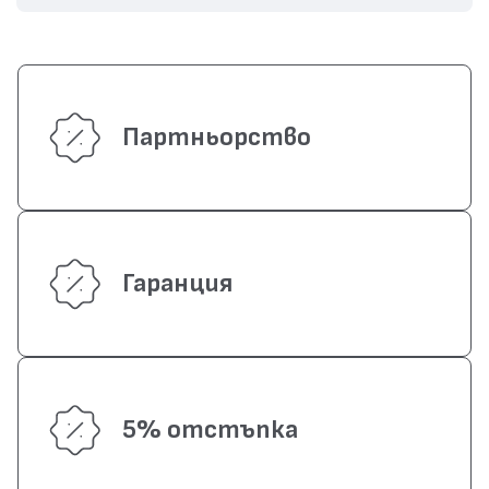
Партньорство
Гаранция
5% отстъпка