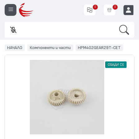
0
0
Search
Въ
EUR
НАЧАЛО
Компоненти и части
HPM402GEAR29T-CET
ОБАДИ СЕ