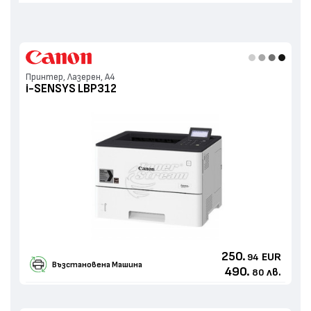
Принтер, Лазерен, А4
i-SENSYS LBP312
250.
EUR
94
Възстановенa Машина
490.
лв.
80