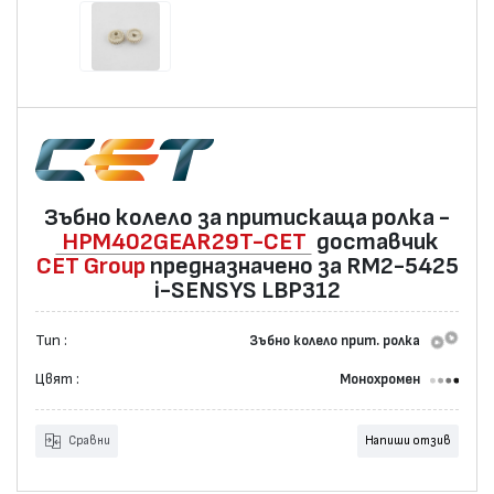
Зъбно колело за притискаща ролка -
HPM402GEAR29T-CET
доставчик
CET Group
предназначено за RM2-5425
i-SENSYS LBP312
Тип :
Зъбно колело прит. ролка
Цвят :
Монохромен
Сравни
Напиши отзив