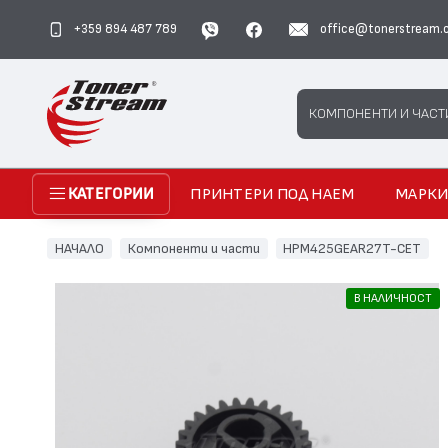
+359 894 487 789
office@tonerstream.
Search
КОМПОНЕНТИ И ЧАСТ
ПРИНТЕРИ ПОД НАЕМ
МАРК
КАТЕГОРИИ
НАЧАЛО
Компоненти и части
HPM425GEAR27T-CET
В НАЛИЧНОСТ