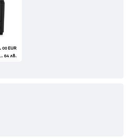
.
EUR
00
.
лв.
64