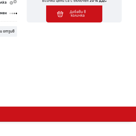
Всички цени са с включен
20% ДДС
олка
Добави в
омен
Добавен в количка
количка
и отзив