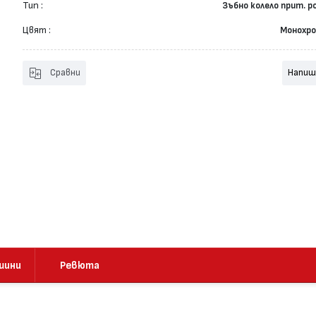
Тип :
Зъбно колело прит. р
Цвят :
Монохр
Сравни
Напиш
шини
Ревюта