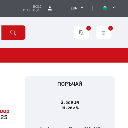
ВХОД
EUR
РЕГИСТРАЦИЯ
0
0
ПОРЪЧАЙ
3.
EUR
20
6.
лв.
26
roup
425