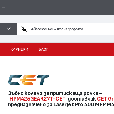
com
И
В
И
КАРИЕРИ
БЛОГ
Зъбно колело за притискаща ролка -
HPM425GEAR27T-CET
доставчик
CET G
предназначено за LaserJet Pro 400 MFP M