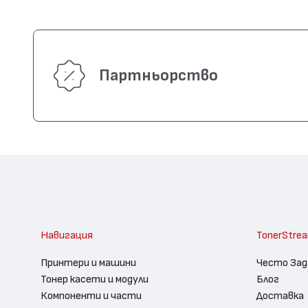
Партньорство
Навигация
TonerStre
Принтери и машини
Често Зад
Тонер касети и модули
Блог
Компоненти и части
Доставка