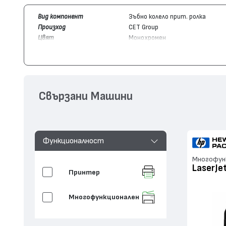
Вид компонент
Зъбно колело прит. ролка
Произход
CET Group
Цвят
Монохромен
Съвместим с устройства
Hewlett-Packard
LaserJet Pro 40
Свързани Машини
Функционалност
Многофунк
LaserJe
Принтер
Многофункционален