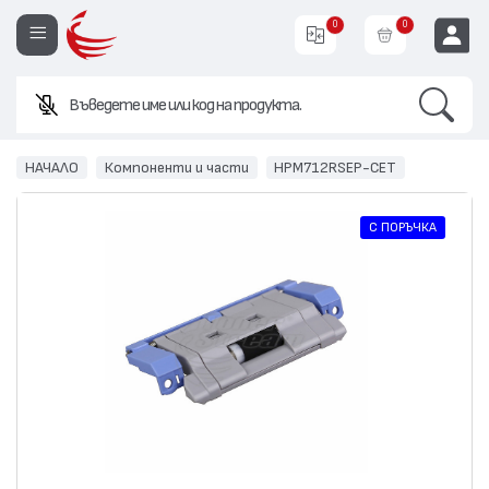
0
0
Search
Въведете име или код на продукта.
EUR
НАЧАЛО
Компоненти и части
HPM712RSEP-CET
С ПОРЪЧКА