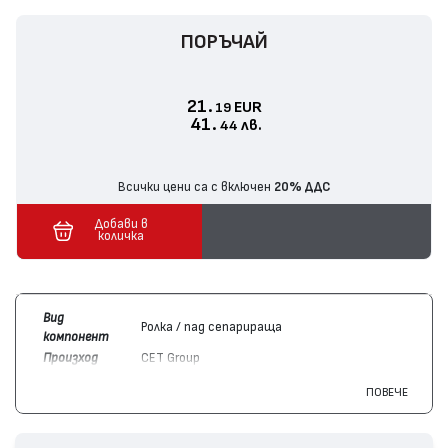
ПОРЪЧАЙ
21.
EUR
19
41.
лв.
44
Всички цени са с включен
20% ДДС
Добави в
количка
Вид
Ролка / пад сепарираща
компонент
Произход
CET Group
Цвят
Монохромен
ПОВЕЧЕ
Съвместим
Hewlett-Packard
Color LaserJet Pro 500 MFP
с
M570, LaserJet Enterprise 700 M712, LaserJet
устройства
Enterprise M725 MFP, Color LaserJet CP3525