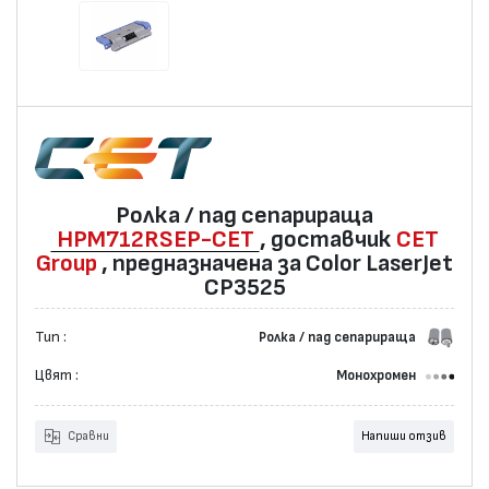
Ролка / пад сепарираща
HPM712RSEP-CET
, доставчик
CET
Group
, предназначенa за Color LaserJet
CP3525
Тип :
Ролка / пад сепарираща
Цвят :
Монохромен
Сравни
Напиши отзив