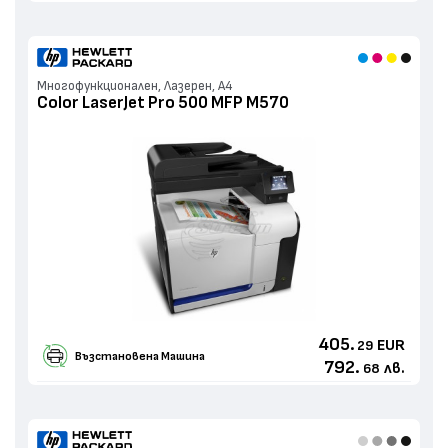
Многофункционален, Лазерен, А4
Color LaserJet Pro 500 MFP M570
405.
EUR
29
Възстановенa Машина
792.
лв.
68