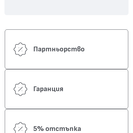
Партньорство
Гаранция
5% отстъпка