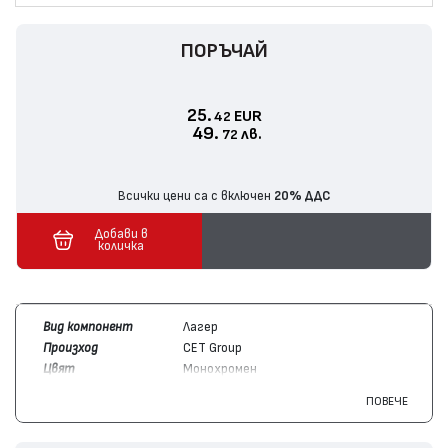
ПОРЪЧАЙ
25.
EUR
42
49.
лв.
72
Всички цени са с включен
20% ДДС
Добави в
количка
Вид компонент
Лагер
Произход
CET Group
Цвят
Монохромен
Съвместим с
Konica/Minolta
Bizhub 750, Dialta
ПОВЕЧЕ
устройства
Di650, Bizhub 600