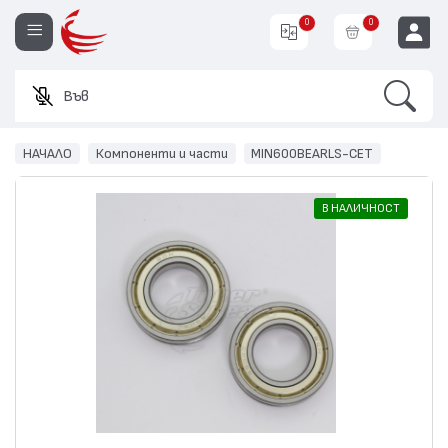
0
0
Search
Въведет
EUR
НАЧАЛО
Компоненти и части
MIN600BEARLS-CET
В НАЛИЧНОСТ