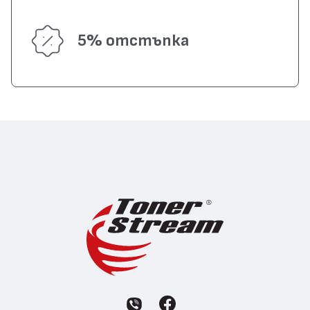
5% отстъпка