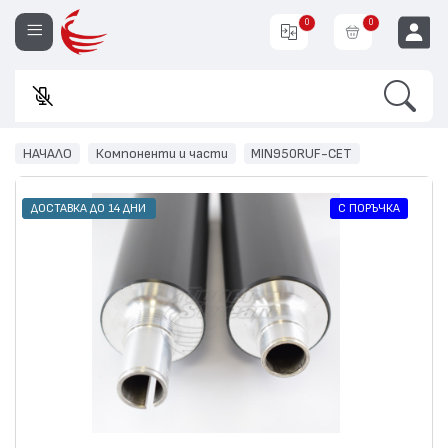
0
0
Search
Въве
EUR
НАЧАЛО
Компоненти и части
MIN950RUF-CET
С ПОРЪЧКА
ДОСТАВКА ДО 14 ДНИ