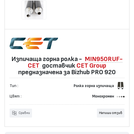
Изпичаща горна ролка -
MIN950RUF-
CET
доставчик
CET Group
предназначена за Bizhub PRO 920
Тип :
Ролка горна изпичаща
Цвят :
Монохромен
Сравни
Напиши отзив