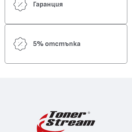
Гаранция
5% отстъпка