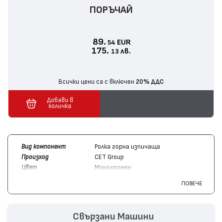
ПОРЪЧАЙ
89.
EUR
54
175.
лв.
13
Всички цени са с включен
20% ДДС
Добави в
количка
Вид компонент
Ролка горна изпичаща
Произход
CET Group
Цвят
Монохромен
Съвместим с
Konica/Minolta
Bizhub PRO 950,
ПОВЕЧЕ
устройства
Bizhub PRO 920
Свързани Машини