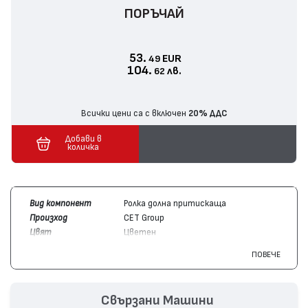
ПОРЪЧАЙ
53.
EUR
49
104.
лв.
62
Всички цени са с включен
20% ДДС
Добави в
количка
Вид компонент
Ролка долна притискаща
Произход
CET Group
Цвят
Цветен
Съвместим с
Konica/Minolta
Bizhub C353, Bizhub
ПОВЕЧЕ
устройства
C253, Bizhub C203
Свързани Машини