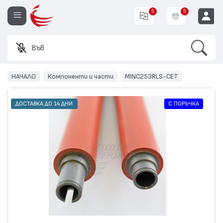
0
0
Search
Въведет
EUR
НАЧАЛО
Компоненти и части
MINC253RLS-CET
С ПОРЪЧКА
ДОСТАВКА ДО 14 ДНИ