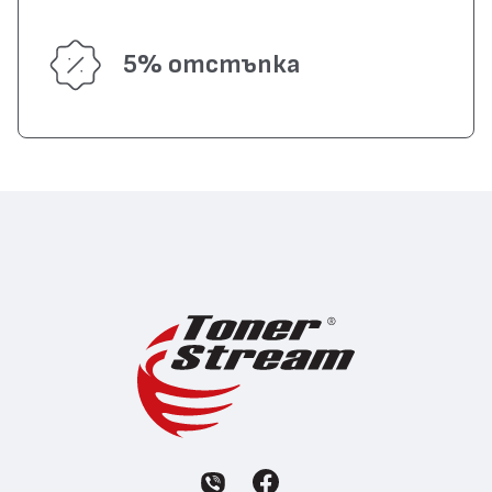
5% отстъпка