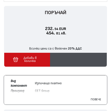
ПОРЪЧАЙ
232.
EUR
54
454.
лв.
81
Всички цени са с включен
20% ДДС
Добави в
количка
Вид
Изпичащо платно
компонент
Произход
CET Group
Цвят
Цветен
ПОВЕЧЕ
Брой копия /
500000
капацитет