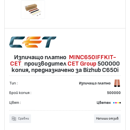
Изпичащо платно
MINC650IFFKIT-
CET
производител
CET Group
500000
копия, предназначено за Bizhub C650i
Тип :
Изпичащо платно
Брой копия :
500000
Цвят :
Цветен
Сравни
Напиши отзив