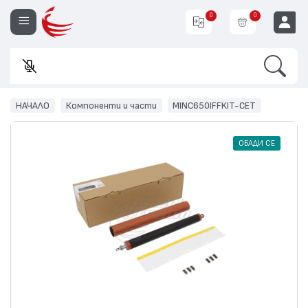
0
0
Search
Въве
EUR
НАЧАЛО
Компоненти и части
MINC650IFFKIT-CET
ОБАДИ СЕ