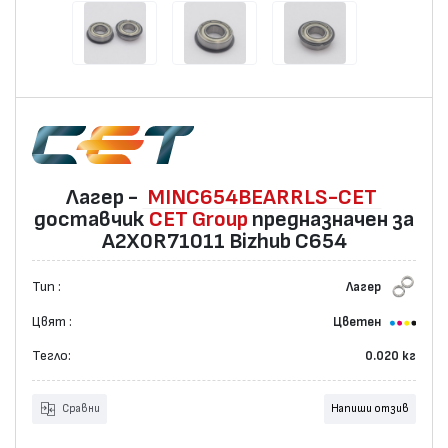
Лагер -
MINC654BEARRLS-CET
доставчик
CET Group
предназначен за
A2X0R71011 Bizhub C654
Тип :
Лагер
Цвят :
Цветен
Тегло:
0.020 кг
Сравни
Напиши отзив