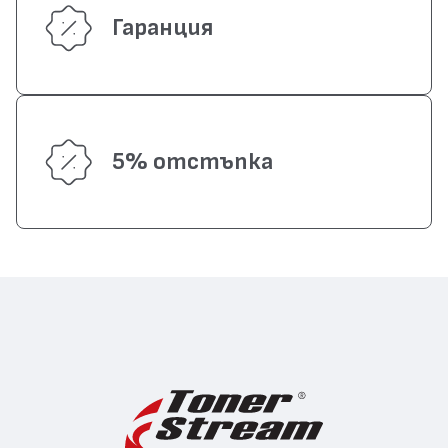
Гаранция
5% отстъпка