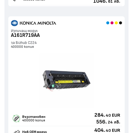
1046.
лв.
61
Изпичащ модул
A161R719AA
за Bizhub C224
400000 копия
284.
EUR
40
Възстановен
400000 копия
556.
лв.
24
404.
EUR
40
Нов ОЕМ модул