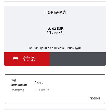
ПОРЪЧАЙ
6.
EUR
02
11.
лв.
77
Всички цени са с включен
20% ДДС
Добави в
количка
Вид
Лагер
компонент
Произход
CET Group
Цвят
Цветен
ПОВЕЧЕ
Съвместим
Konica/Minolta
A161R719AA, A2X0R71011,
с модули
A4FJR70400, A61FR71011, AA2JR70400