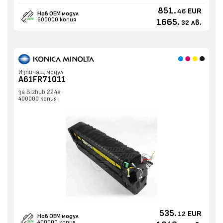
851.
EUR
46
Нов ОЕМ модул
600000 копия
1665.
лв.
32
Изпичащ модул
A61FR71011
за Bizhub 224e
400000 копия
535.
EUR
12
Нов ОЕМ модул
400000 копия