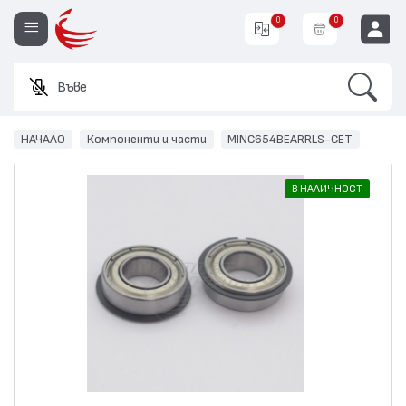
0
0
Search
Въведете и
EUR
НАЧАЛО
Компоненти и части
MINC654BEARRLS-CET
В НАЛИЧНОСТ