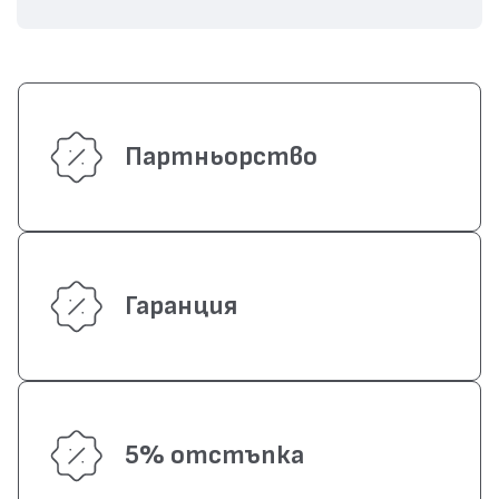
Партньорство
Гаранция
5% отстъпка