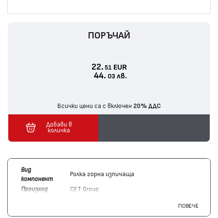
ПОРЪЧАЙ
22.
EUR
51
44.
лв.
03
Всички цени са с включен
20% ДДС
Добави в
количка
Вид
Ролка горна изпичаща
компонент
Произход
CET Group
Цвят
Монохромен
ПОВЕЧЕ
Съвместим с
Samsung
JC91-01034B