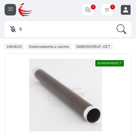
0
0
Search
Въвед
EUR
НАЧАЛО
Компоненти и части
SAM2950RUF-CET
В НАЛИЧНОСТ