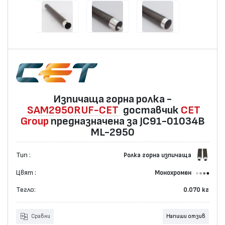
Изпичаща горна ролка -
SAM2950RUF-CET
доставчик
CET
Group
предназначена за JC91-01034B
ML-2950
Тип :
Ролка горна изпичаща
Цвят :
Монохромен
Тегло:
0.070 кг
Сравни
Напиши отзив