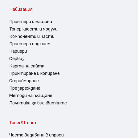
Навигация
Принтери и машини
Тонер касети и модули
Компоненти и части
Принтери под наем
Кариери
Сервиз
Карта на сайта
Принтиране и копиране
Стриймиране
Презареждане
Методи на плащане
Политика за бисквитките
TonerStream
Често Задавани Въпроси