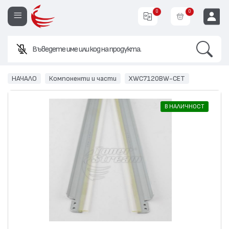
0
0
Search
Въведете име или код на продукта.
EUR
НАЧАЛО
Компоненти и части
XWC7120BW-CET
В НАЛИЧНОСТ