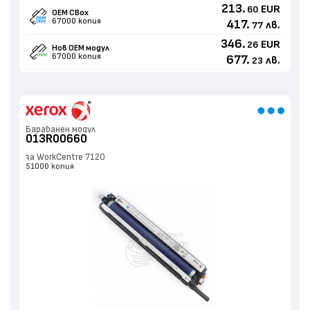
213.
EUR
60
OEM CBox
67000 копия
417.
лв.
77
346.
EUR
26
Нов ОЕМ модул
67000 копия
677.
лв.
23
Барабанен модул
013R00660
за WorkCentre 7120
51000 копия