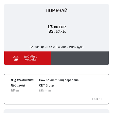
ПОРЪЧАЙ
17.
EUR
06
33.
лв.
37
Всички цени са с включен
20% ДДС
Добави в
количка
Вид компонент
Нож почистващ барабана
Произход
CET Group
Цвят
Цветен
Съвместим с
Xerox
013R00657, 013R00658, 013R00659,
ПОВЕЧЕ
модули
013R00660
Съвместим с
Xerox
WorkCentre 7125, WorkCentre 7220,
устройства
WorkCentre 7225, WorkCentre 7120