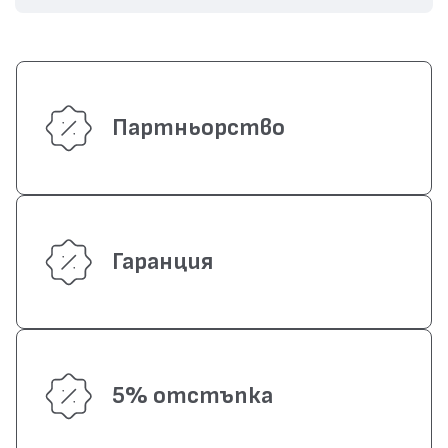
Партньорство
Гаранция
5% отстъпка