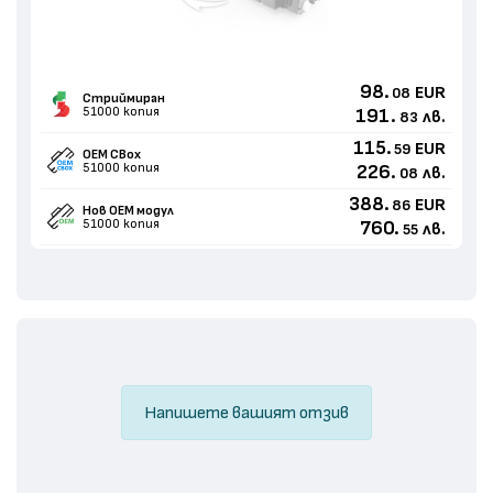
98.
EUR
08
Стриймиран
51000 копия
191.
лв.
83
115.
EUR
59
OEM CBox
51000 копия
226.
лв.
08
388.
EUR
86
Нов ОЕМ модул
51000 копия
760.
лв.
55
Напишете вашият отзив