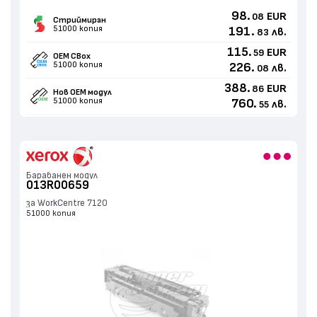
98.
EUR
08
Стриймиран
51000 копия
191.
лв.
83
115.
EUR
59
OEM CBox
51000 копия
226.
лв.
08
388.
EUR
86
Нов ОЕМ модул
51000 копия
760.
лв.
55
Барабанен модул
013R00659
за WorkCentre 7120
51000 копия