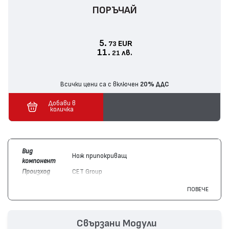
ПОРЪЧАЙ
5.
EUR
73
11.
лв.
21
Всички цени са с включен
20% ДДС
Добави в
количка
Вид
Нож припокриващ
компонент
Произход
CET Group
Цвят
Цветен
ПОВЕЧЕ
Съвместим
Xerox
013R00662, 106R01582, 108R00861
с модули
Lexmark
C950X71G
Съвместим
Xerox
AltaLink C8045, AltaLink C8030,
Свързани Модули
с
WorkCentre 7855, WorkCentre 7835,