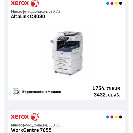
Многофункционален, LED, А3
AltaLink C8030
1754.
EUR
75
Възстановенa Машина
3432.
лв.
01
Многофункционален, LED, А3
WorkCentre 7855