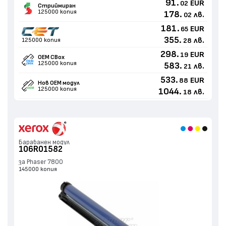
91.
EUR
02
Стриймиран
125000 копия
178.
лв.
02
181.
EUR
65
355.
лв.
125000 копия
28
298.
EUR
19
OEM CBox
125000 копия
583.
лв.
21
533.
EUR
88
Нов ОЕМ модул
125000 копия
1044.
лв.
18
Барабанен модул
106R01582
за Phaser 7800
145000 копия