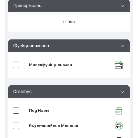
Препоръчани
ПРОМО
Функционалност
Многофункционален
Статус
Под Наем
Възстановенa Машина