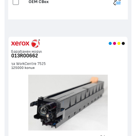
OEM CBox
Нов ОЕМ модул
Барабанен модул
013R00662
за WorkCentre 7525
125000 копия