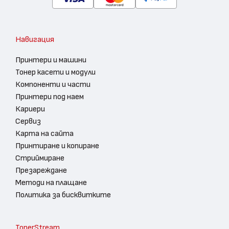
Навигация
Принтери и машини
Тонер касети и модули
Компоненти и части
Принтери под наем
Кариери
Сервиз
Карта на сайта
Принтиране и копиране
Стриймиране
Презареждане
Методи на плащане
Политика за бисквитките
TonerStream