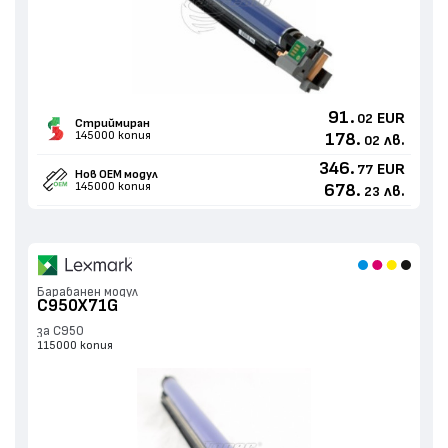
91.
EUR
02
Стриймиран
145000 копия
178.
лв.
02
346.
EUR
77
Нов ОЕМ модул
145000 копия
678.
лв.
23
Барабанен модул
C950X71G
за C950
115000 копия