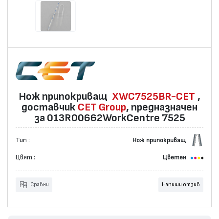
Нож припокриващ
XWC7525BR-CET
,
доставчик
CET Group
, предназначен
за 013R00662WorkCentre 7525
Тип :
Нож припокриващ
Цвят :
Цветен
Сравни
Напиши отзив