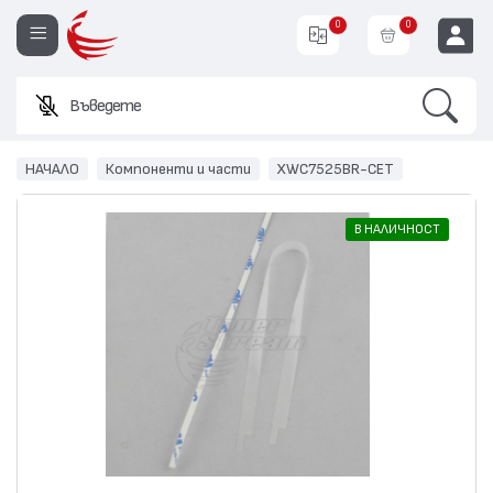
0
0
Search
Въведете име и
EUR
НАЧАЛО
Компоненти и части
XWC7525BR-CET
В НАЛИЧНОСТ