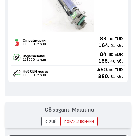
83.
EUR
96
Стриймиран
115000 копия
164.
лв.
21
84.
EUR
60
Възстановен
115000 копия
165.
лв.
46
450.
EUR
35
Нов ОЕМ модул
115000 копия
880.
лв.
81
Свързани Машини
СКРИЙ
ПОКАЖИ ВСИЧКИ