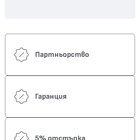
Партньорство
Гаранция
5% отстъпка