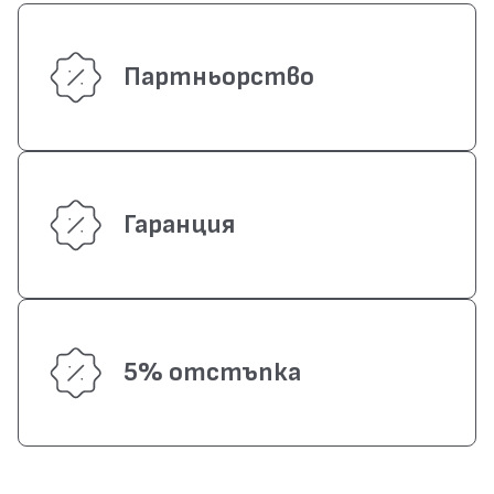
Партньорство
Гаранция
5% отстъпка