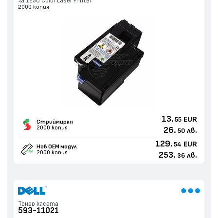
за 1250 Color Laser Printer
2000 копия
13.
EUR
55
Стриймиран
2000 копия
26.
лв.
50
129.
EUR
54
Нов ОЕМ модул
2000 копия
253.
лв.
36
Тонер касета
593-11021