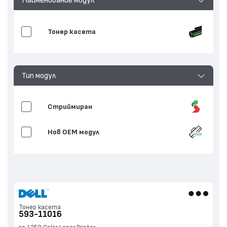
Тонер касета
Тип модул
Стриймиран
Нов ОЕМ модул
Тонер касета
593-11016