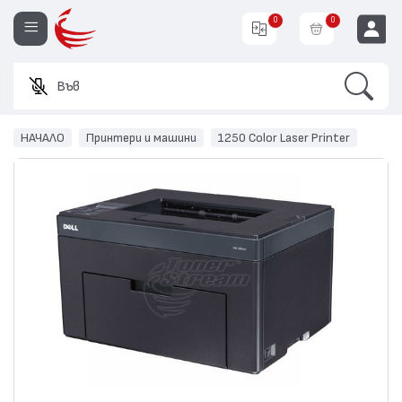
0
0
Search
Въведете
EUR
НАЧАЛО
Принтери и машини
1250 Color Laser Printer