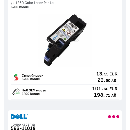
за 1250 Color Laser Printer
1400 копия
13.
EUR
55
Стриймиран
1400 копия
26.
лв.
50
101.
EUR
60
Нов ОЕМ модул
1400 копия
198.
лв.
71
Тонер касета
593-11018