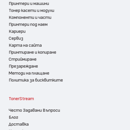
Принтери и машини
Тонер касети и модули
Компоненти и части
Принтери под наем
Кариери
Сервиз
Карта на сайта
Принтиране и копиране
Стриймиране
Презареждане
Методи на плащане
Политика за бисквитките
TonerStream
Често Задавани Въпроси
Блог
Доставка