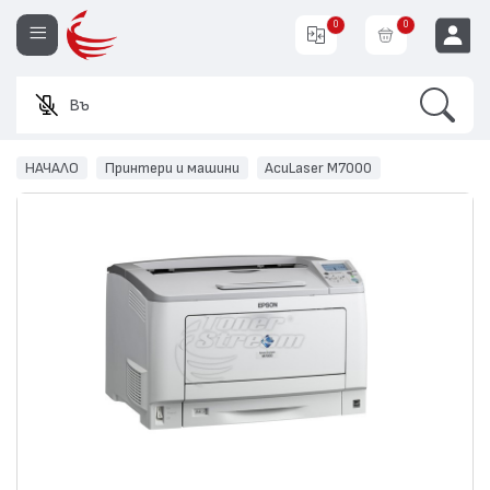
0
0
Search
Въведе
EUR
НАЧАЛО
Принтери и машини
AcuLaser M7000