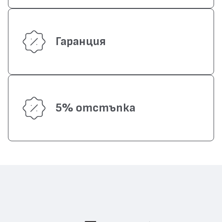
Гаранция
5% отстъпка