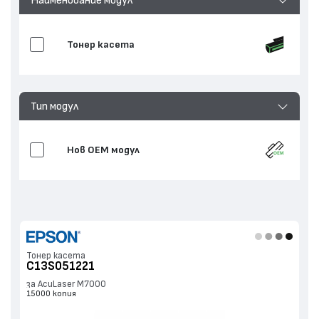
Тонер касета
Тип модул
Нов ОЕМ модул
Тонер касета
C13S051221
за AcuLaser M7000
15000 копия