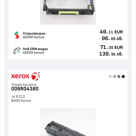
49.
EUR
11
Стриймиран
40000 копия
96.
лв.
05
71.
EUR
35
Нов ОЕМ модул
40000 копия
139.
лв.
55
Тонер касета
006R04380
за B310
8000 копия