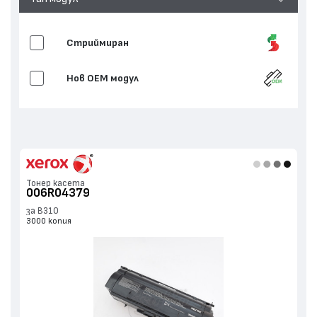
Стриймиран
Нов ОЕМ модул
Тонер касета
006R04379
за B310
3000 копия