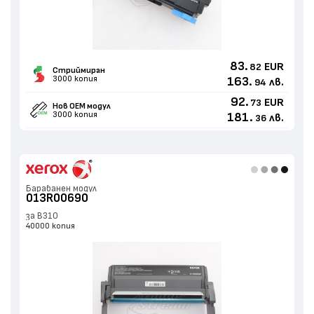
83.
EUR
82
Стриймиран
3000 копия
163.
лв.
94
92.
EUR
73
Нов ОЕМ модул
3000 копия
181.
лв.
36
Барабанен модул
013R00690
за B310
40000 копия