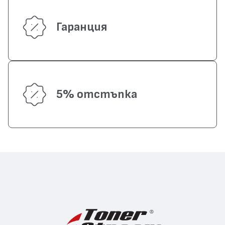
Гаранция
5% отстъпка