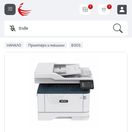
0
0
Search
Въведете и
EUR
НАЧАЛО
Принтери и машини
B305