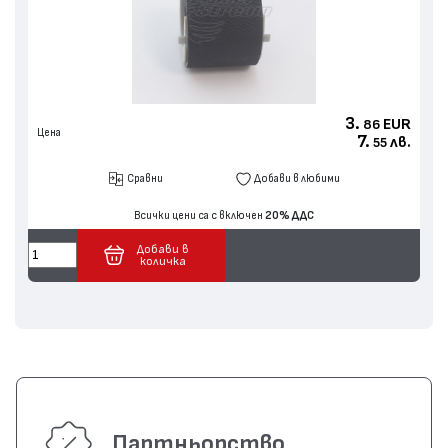
3.
EUR
86
Цена
7.
лв.
55
Сравни
Добави в любими
Всички цени са с включен
20% ДДС
Добави в
количка
Партньорство