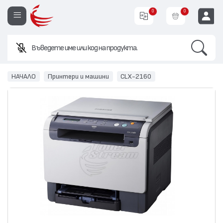
0
0
Search
В
EUR
НАЧАЛО
Принтери и машини
CLX-2160