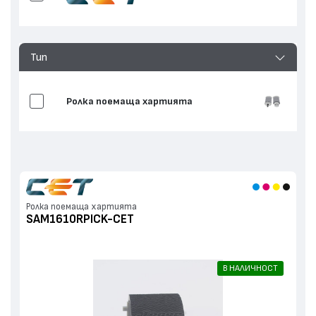
Тип
Ролка поемаща хартията
Ролка поемаща хартията
SAM1610RPICK-CET
В НАЛИЧНОСТ