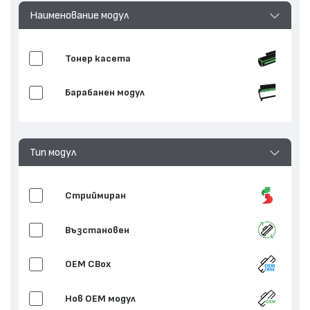
Наименование модул
Тонер касета
Барабанен модул
Тип модул
Стриймиран
Възстановен
OEM CBox
Нов ОЕМ модул