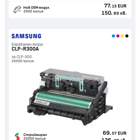
77.
EUR
15
Нов ОЕМ модул
2000 копия
150.
лв.
89
Барабанен модул
CLP-R300A
за CLP-300
20000 копия
69.
EUR
57
Стриймиран
20000 копия