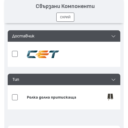
Свързани Компоненти
СКРИЙ
Доставчик
Тип
Ролка долна притискаща