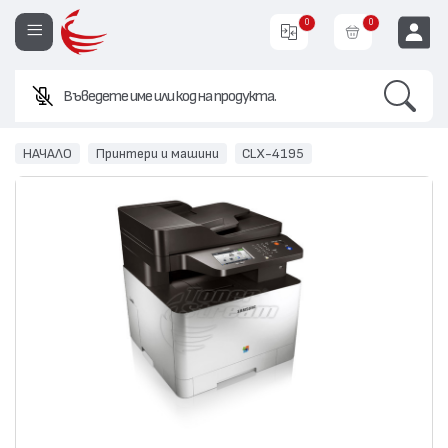
0
0
Search
EUR
НАЧАЛО
Принтери и машини
CLX-4195