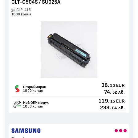
CLT-C504S / SU025A
за CLP-415
1800 копия
38.
EUR
10
Стриймиран
1800 копия
74.
лв.
52
119.
EUR
15
Нов ОЕМ модул
1800 копия
233.
лв.
04