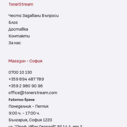
TonerStream
Често Задавани Въпроси
Блог
Доставка
Контакти
За нас
Магазин - София
0700 10 130
+359 894 487 789
+359 2 980 90 96
office@tonerstream.com
Работно време
Понеделник - Петък
9:00 ч. - 17:00 ч.
България, София 1220
ул. “Проф. Иван Георгов” № 14 А, ет.2