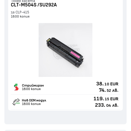
Тонер касета
CLT-M504S /SU292A
за CLP-415
1800 копия
38.
EUR
10
Стриймиран
1800 копия
74.
лв.
52
119.
EUR
15
Нов ОЕМ модул
1800 копия
233.
лв.
04