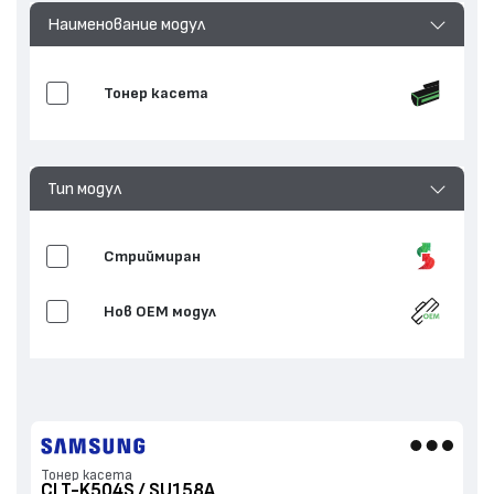
Наименование модул
Тонер касета
Тип модул
Стриймиран
Нов ОЕМ модул
Тонер касета
CLT-K504S / SU158A