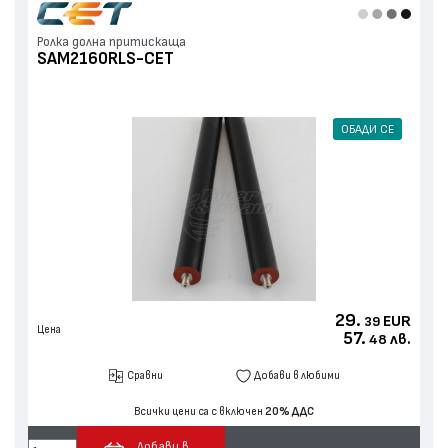
Ролка долна притискаща
SAM2160RLS-CET
ОБАДИ СЕ
29.
EUR
39
Цена
57.
лв.
48
Сравни
Добави в любими
Всички цени са с включен
20% ДДС
Добави в