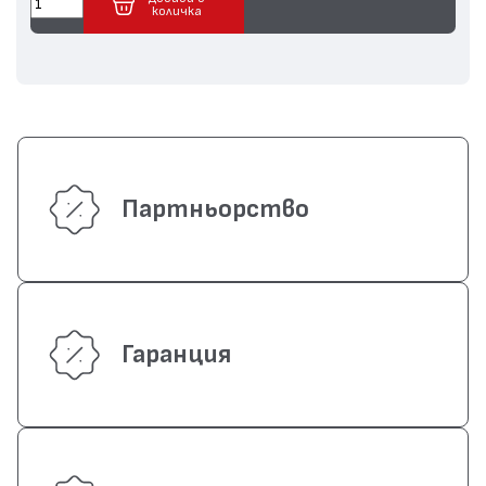
количка
Партньорство
Гаранция