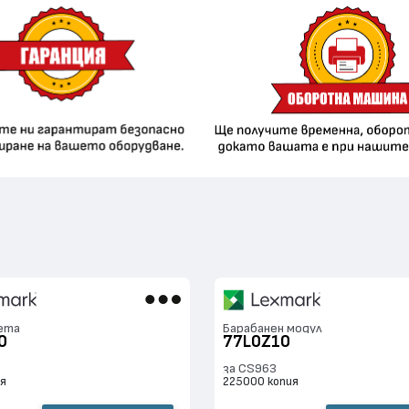
ета
Барабанен модул
0
77L0Z10
за CS963
ия
225000 копия