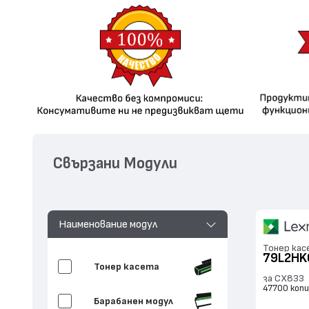
Свързани Модули
Наименование модул
Тонер кас
79L2HK
Тонер касета
за CX833
47700 коп
Барабанен модул