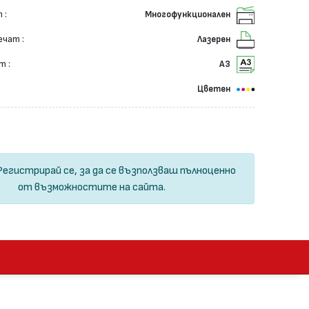
 :
Многофункционален
ечат :
Лазерен
т :
А3
Цветен
Регистрирай се
, за да се възползваш пълноценно
от възможностите на сайта.