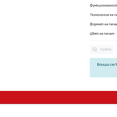
Функционалност
Технология на п
Формат на печа
Цвят на печат :
Сравни
Впиши се
/