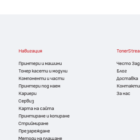
Навигация
TonerStre
Принтери и машини
Често Зад
Тонер касети и модули
Блог
Компоненти и части
Доставка
Принтери под наем
Контакти
Кариери
За нас
Сервиз
Карта на сайта
Принтиране и копиране
Стриймиране
Презареждане
Методи на плащане