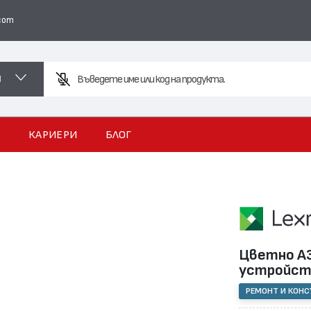
com
И
И
КАРИЕРИ
БЛОГ
Цветно А3
устройс
РЕМОНТ И КОН