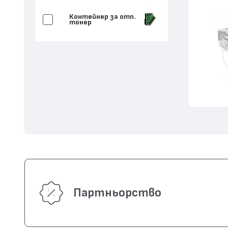
Контейнер за отп.
тонер
Партньорство