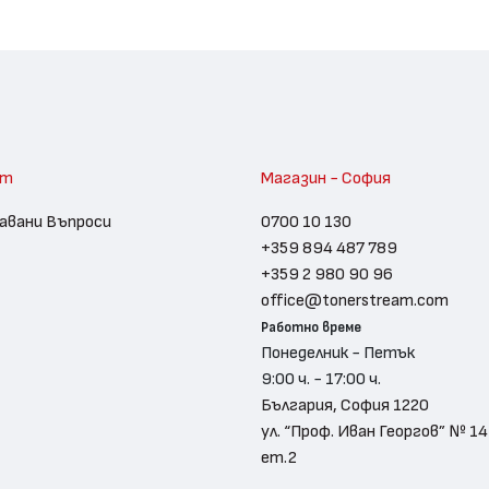
am
Магазин - София
авани Въпроси
0700 10 130
+359 894 487 789
+359 2 980 90 96
office@tonerstream.com
Работно време
Понеделник - Петък
9:00 ч. - 17:00 ч.
България, София 1220
ул. “Проф. Иван Георгов” № 14
ет.2