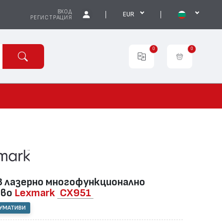
ВХОД
EUR
РЕГИСТРАЦИЯ
0
0
 лазернo многофункционално
тво
Lexmark
CX951
СУМАТИВИ