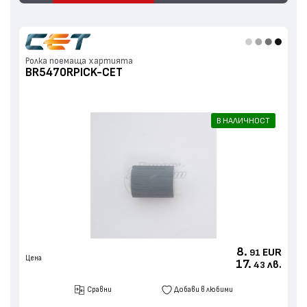
Ролка поемаща хартията
BR5470RPICK-CET
В НАЛИЧНОСТ
8.
EUR
91
Цена
17.
лв.
43
Сравни
Добави в любими