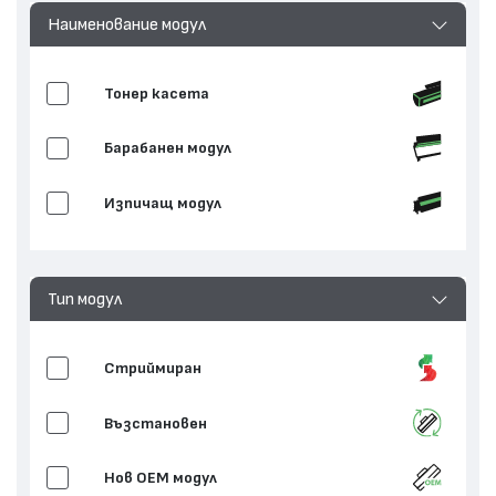
Наименование модул
Тонер касета
Барабанен модул
Изпичащ модул
Тип модул
Стриймиран
Възстановен
Нов ОЕМ модул