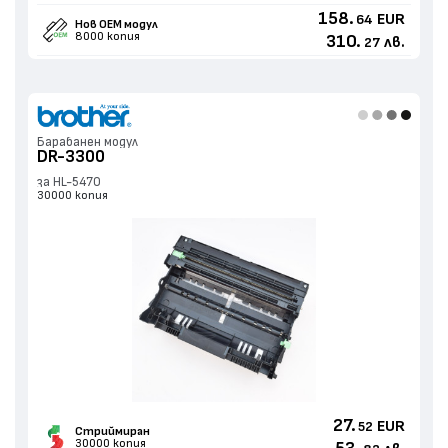
158.
EUR
64
Нов ОЕМ модул
8000 копия
310.
лв.
27
Барабанен модул
DR-3300
за HL-5470
30000 копия
27.
EUR
52
Стриймиран
30000 копия