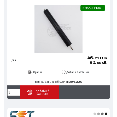
В НАЛИЧНОСТ
46.
EUR
27
Цена
90.
лв.
50
Сравни
Добави в любими
Всички цени са с включен
20% ДДС
Добави в
количка