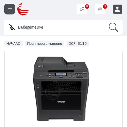
0
0
Search
Въведете име или код
EUR
НАЧАЛО
Принтери и машини
DCP-8110