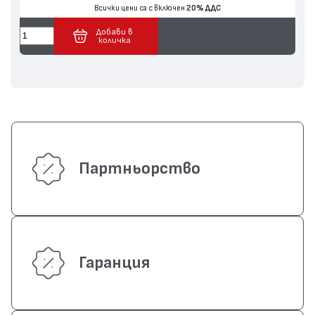
Всички цени са с включен
20% ДДС
Добави в
количка
Партньорство
Гаранция