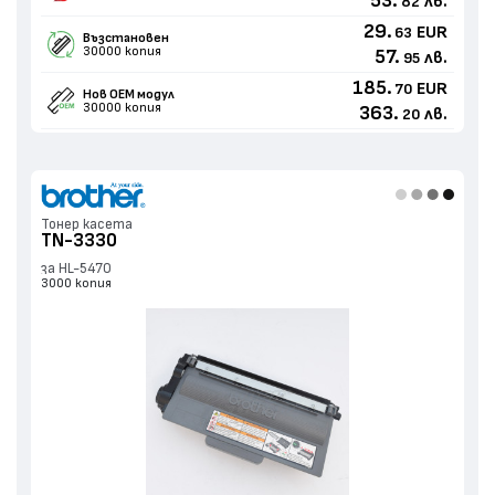
53.
лв.
82
29.
EUR
63
Възстановен
30000 копия
57.
лв.
95
185.
EUR
70
Нов ОЕМ модул
30000 копия
363.
лв.
20
Тонер касета
TN-3330
за HL-5470
3000 копия