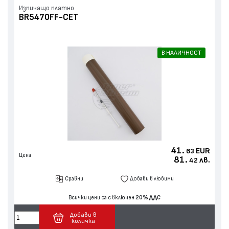
Изпичащо платно
BR5470FF-CET
В НАЛИЧНОСТ
41.
EUR
63
Цена
81.
лв.
42
Сравни
Добави в любими
Всички цени са с включен
20% ДДС
Добави в
количка