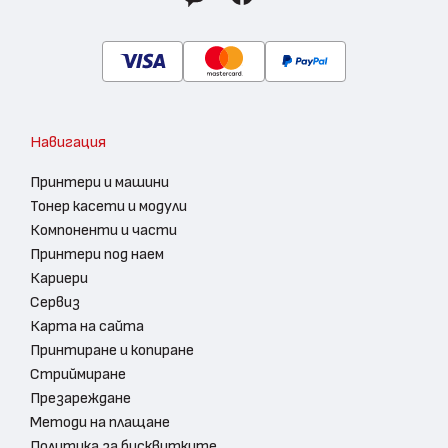
Навигация
Принтери и машини
Тонер касети и модули
Компоненти и части
Принтери под наем
Кариери
Сервиз
Карта на сайта
Принтиране и копиране
Стриймиране
Презареждане
Методи на плащане
Политика за бисквитките