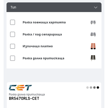
Тип
Ролка поемаща хартията
Ролка / пад сепарираща
Изпичащо платно
Ролка долна притискаща
Ролка долна притискаща
BR5470RLS-CET