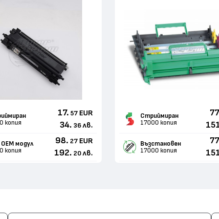
17.
77
EUR
57
иймиран
Стриймиран
0 копия
17000 копия
34.
15
лв.
36
98.
77
EUR
27
 ОЕМ модул
Възстановен
0 копия
17000 копия
192.
15
лв.
20