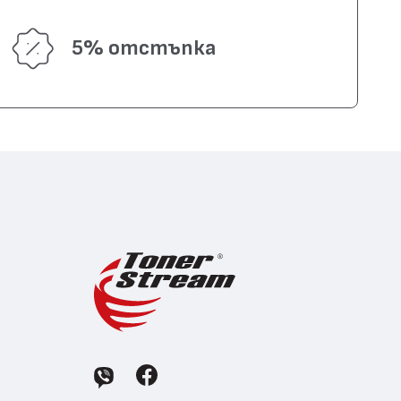
5% отстъпка