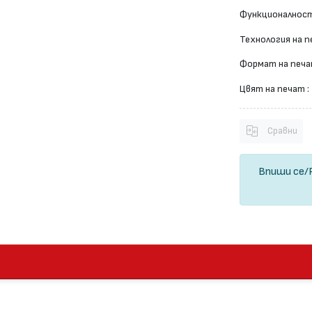
Функционалност
Технология на п
Формат на печа
Цвят на печат :
Сравни
Впиши се
/