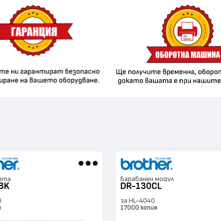
ета
Барабанен модул
BK
DR-130CL
0
за HL-4040
я
17000 копия