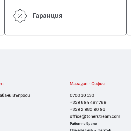
Гаранция
am
Магазин - София
авани Въпроси
0700 10 130
+359 894 487 789
+359 2 980 90 96
office@tonerstream.com
Работно време
Понеделник - Петък