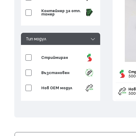
Контейнер за отп.
тонер
Тип модул
Стриймиран
Стр
Възстановен
500
Нов ОЕМ модул
Нов
500