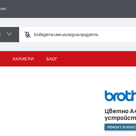
com
И
Въведете име или код на продукта.
И
КАРИЕРИ
БЛОГ
Цветно А4
устройс
РЕМОНТ И КОН