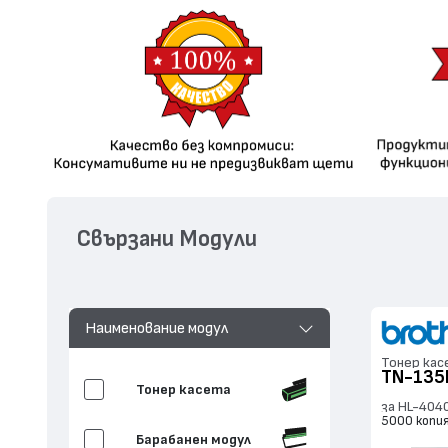
Свързани Модули
Наименование модул
Тонер кас
TN-135
Тонер касета
за HL-404
5000 копи
Барабанен модул