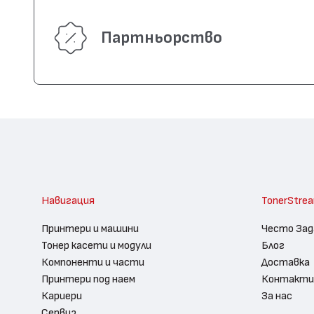
Партньорство
Навигация
TonerStre
Принтери и машини
Често Зад
Тонер касети и модули
Блог
Компоненти и части
Доставка
Принтери под наем
Контакти
Кариери
За нас
Сервиз