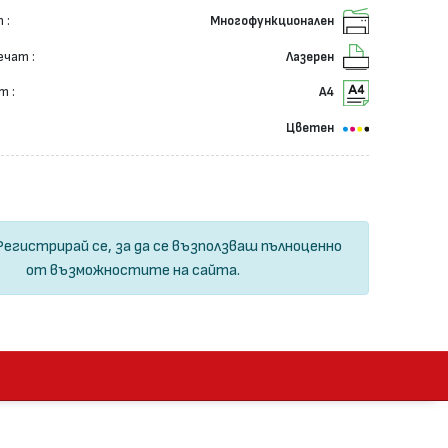
 :
Многофункционален
ечат :
Лазерен
т :
А4
Цветен
Регистрирай се
, за да се възползваш пълноценно
от възможностите на сайта.