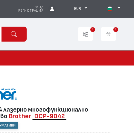
ВХОД
EUR
РЕГИСТРАЦИЯ
0
0
 лазернo многофункционално
тво
Brother
DCP-9042
СУМАТИВИ