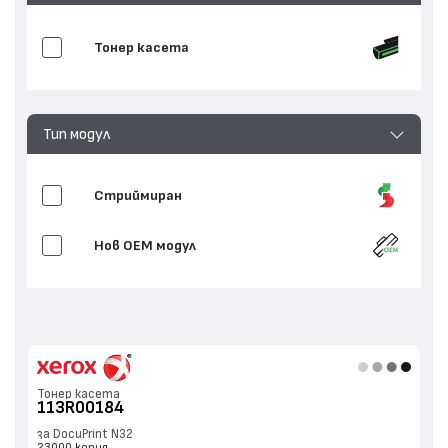
Тонер касета
Тип модул
Стриймиран
Нов ОЕМ модул
Тонер касета
113R00184
за DocuPrint N32
23000 копия