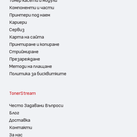
Тонер касети и модули
Компоненти и части
Принтери под наем
Кариери
Сервиз
Карта на сайта
Принтиране и копиране
Стриймиране
Презареждане
Методи на плащане
Политика за бисквитките
TonerStream
Често Задавани Въпроси
Блог
Доставка
Контакти
За нас