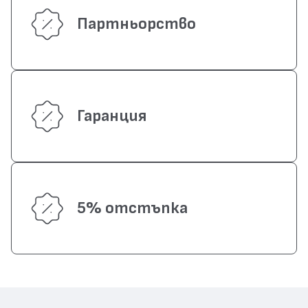
Партньорство
Гаранция
5% отстъпка