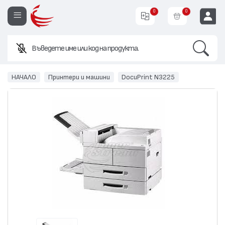
0
0
Search
Въведете име или код на продукта.
EUR
НАЧАЛО
Принтери и машини
DocuPrint N3225