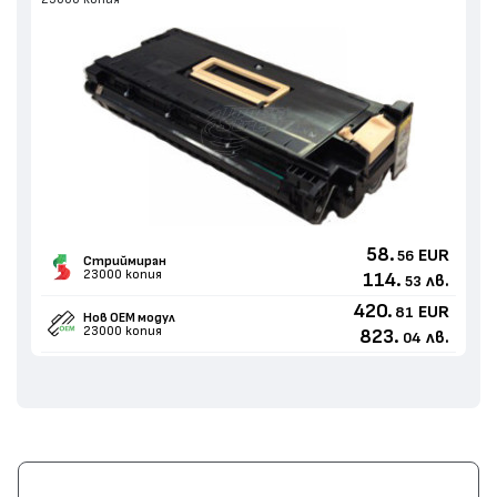
58.
EUR
56
Стриймиран
23000 копия
114.
лв.
53
420.
EUR
81
Нов ОЕМ модул
23000 копия
823.
лв.
04