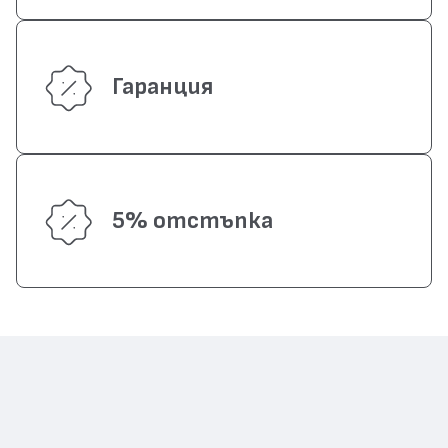
Гаранция
5% отстъпка