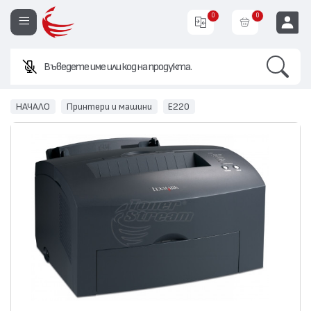
0
0
Search
Въведете име или код на продукта.
EUR
НАЧАЛО
Принтери и машини
E220