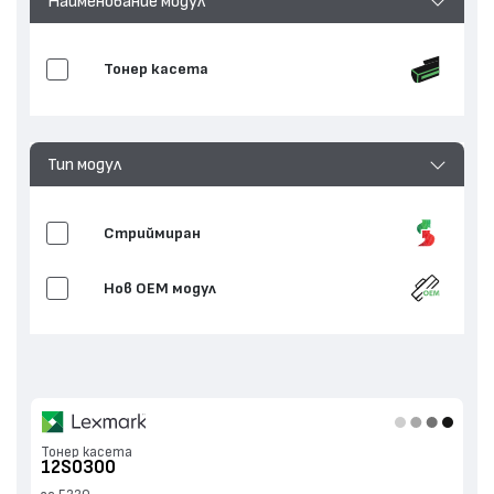
Наименование модул
Тонер касета
Тип модул
Стриймиран
Нов ОЕМ модул
Тонер касета
12S0300