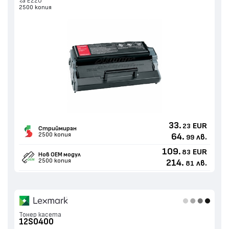
за E220
2500 копия
33.
EUR
23
Стриймиран
2500 копия
64.
лв.
99
109.
EUR
83
Нов ОЕМ модул
2500 копия
214.
лв.
81
Тонер касета
12S0400