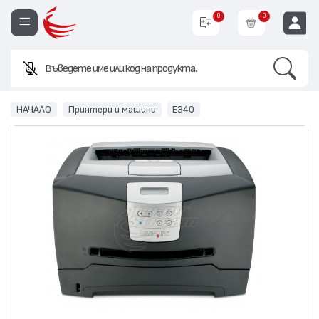
0
0
Search
Въведете име или код на продукта.
EUR
НАЧАЛО
Принтери и машини
E340