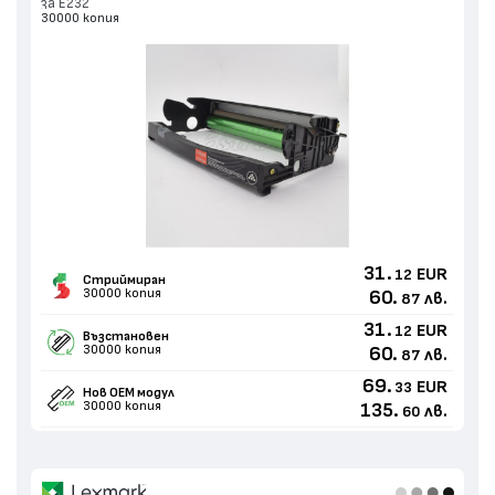
за E232
30000 копия
31.
EUR
12
Стриймиран
30000 копия
60.
лв.
87
31.
EUR
12
Възстановен
30000 копия
60.
лв.
87
69.
EUR
33
Нов ОЕМ модул
30000 копия
135.
лв.
60