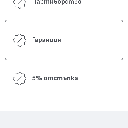
Партньорство
Гаранция
5% отстъпка