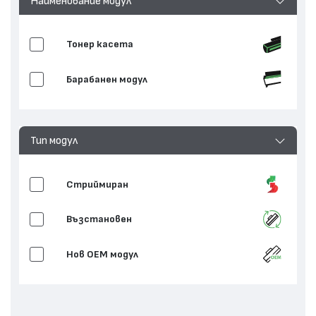
Наименование модул
Тонер касета
Барабанен модул
Тип модул
Стриймиран
Възстановен
Нов ОЕМ модул