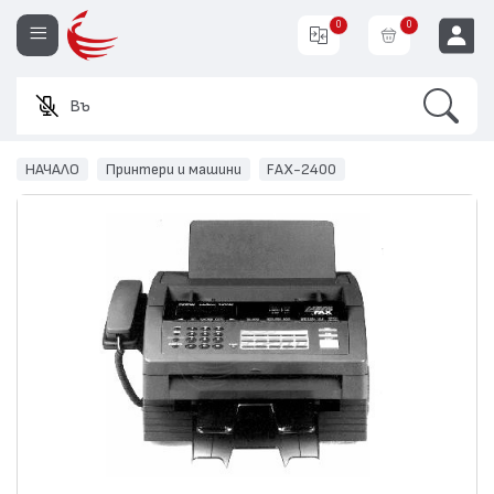
0
0
Search
Въведет
EUR
НАЧАЛО
Принтери и машини
FAX-2400