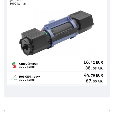
за HL-600
3000 копия
18.
EUR
42
Стриймиран
3000 копия
36.
лв.
03
44.
EUR
79
Нов ОЕМ модул
3000 копия
87.
лв.
60