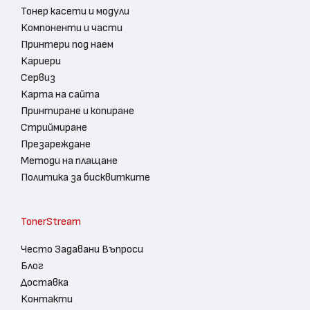
Тонер касети и модули
Компоненти и части
Принтери под наем
Кариери
Сервиз
Карта на сайта
Принтиране и копиране
Стриймиране
Презареждане
Методи на плащане
Политика за бисквитките
TonerStream
Често Задавани Въпроси
Блог
Доставка
Контакти