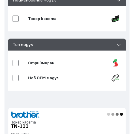
Тонер касета
Тип модул
Стриймиран
Нов ОЕМ модул
Тонер касета
TN-100