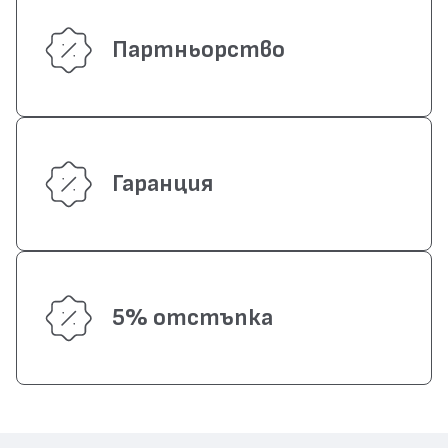
Партньорство
Гаранция
5% отстъпка