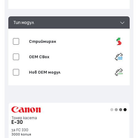
Тип модул
Стриймиран
OEM CBox
Нов ОЕМ модул
Тонер касета
E-30
за FC 330
3000 копия