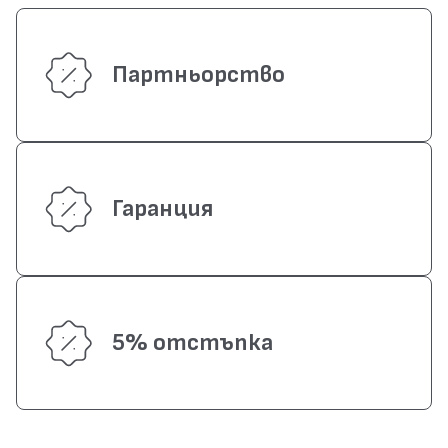
Партньорство
Гаранция
5% отстъпка