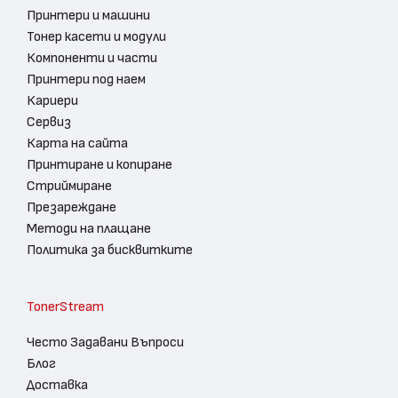
Принтери и машини
Тонер касети и модули
Компоненти и части
Принтери под наем
Кариери
Сервиз
Карта на сайта
Принтиране и копиране
Стриймиране
Презареждане
Методи на плащане
Политика за бисквитките
TonerStream
Често Задавани Въпроси
Блог
Доставка