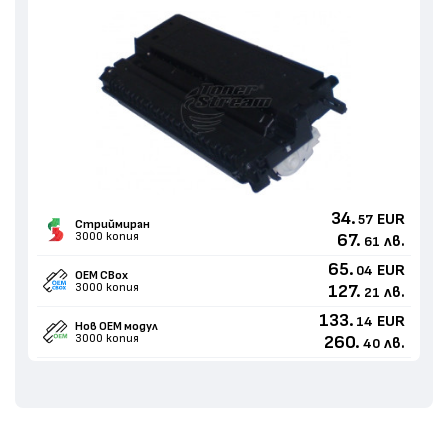
34.
EUR
57
Стриймиран
3000 копия
67.
лв.
61
65.
EUR
04
OEM CBox
3000 копия
127.
лв.
21
133.
EUR
14
Нов ОЕМ модул
3000 копия
260.
лв.
40