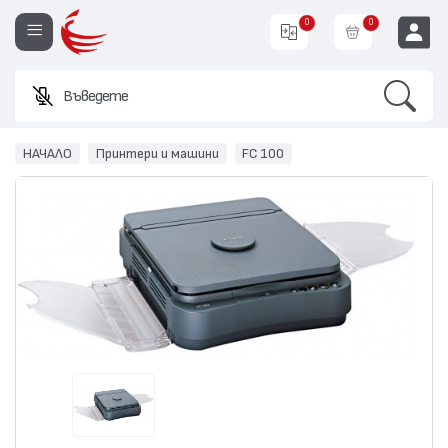
0
0
Search
Въведете име и
EUR
НАЧАЛО
Принтери и машини
FC 100