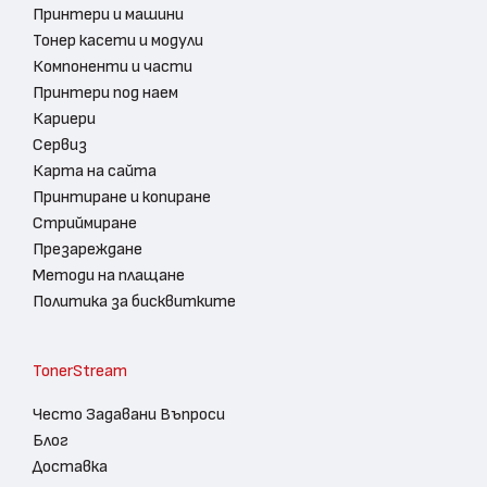
Принтери и машини
Тонер касети и модули
Компоненти и части
Принтери под наем
Кариери
Сервиз
Карта на сайта
Принтиране и копиране
Стриймиране
Презареждане
Методи на плащане
Политика за бисквитките
TonerStream
Често Задавани Въпроси
Блог
Доставка