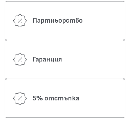
Партньорство
Гаранция
5% отстъпка