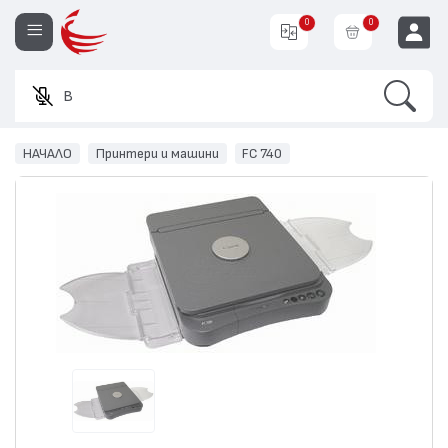
0
0
Search
Въведе
EUR
НАЧАЛО
Принтери и машини
FC 740