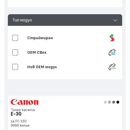
Тип модул
Стриймиран
OEM CBox
Нов ОЕМ модул
Тонер касета
E-30
за FC 330
3000 копия