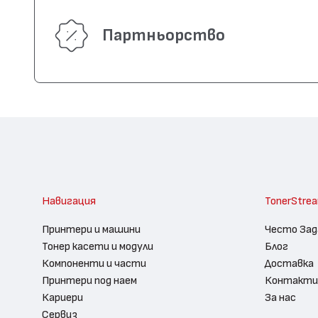
Партньорство
Навигация
TonerStre
Принтери и машини
Често Зад
Тонер касети и модули
Блог
Компоненти и части
Доставка
Принтери под наем
Контакти
Кариери
За нас
Сервиз