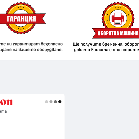
ета
я