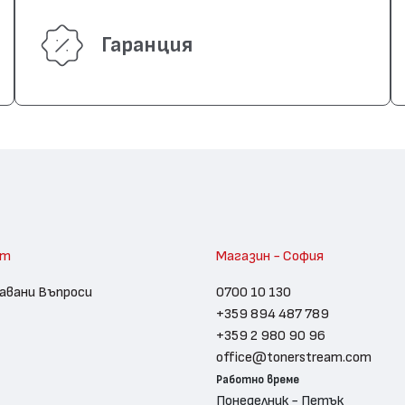
Гаранция
am
Магазин - София
авани Въпроси
0700 10 130
+359 894 487 789
+359 2 980 90 96
office@tonerstream.com
Работно време
Понеделник - Петък