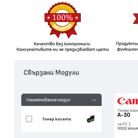
Свързани Модули
Наименование модул
Тонер кас
A-30
Тонер касета
за FC 1
3000 копи