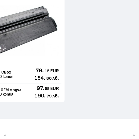
79.
EUR
15
 CBox
0 копия
154.
лв.
80
97.
EUR
55
 ОЕМ модул
0 копия
190.
лв.
79