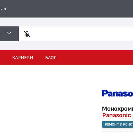
com
И
Във
И
КАРИЕРИ
БЛОГ
Монохромн
Panasonic
РЕМОНТ И КОН