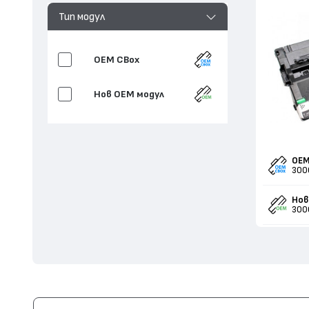
Тип модул
OEM CBox
Нов ОЕМ модул
OEM
300
Нов
300