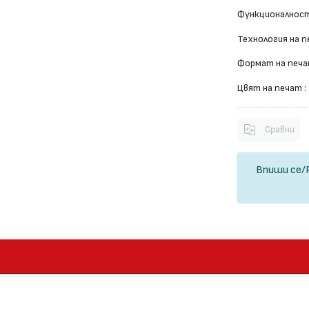
Функционалност
Технология на п
Формат на печа
Цвят на печат :
Сравни
Впиши се
/