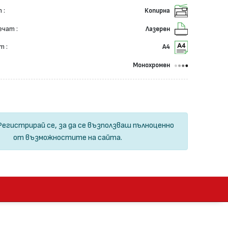
 :
Копирна
ечат :
Лазерен
т :
А4
Монохромен
Регистрирай се
, за да се възползваш пълноценно
от възможностите на сайта.