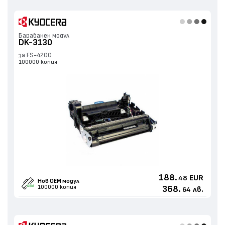
Барабанен модул
DK-3130
за FS-4200
100000 копия
188.
EUR
48
Нов ОЕМ модул
100000 копия
368.
лв.
64