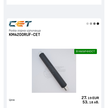
Палец
Ролка долна притискаща
Дистанционна втулка
Ролка горна изпичаща
KM4200RUF-CET
Зъбно колело
Други
В НАЛИЧНОСТ
27.
EUR
19
Цена
53.
лв.
18