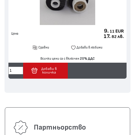
9.
EUR
11
Цена
17.
лв.
82
Сравни
Добави в любими
Всички цени са с включен
20% ДДС
Добави в
количка
Партньорство