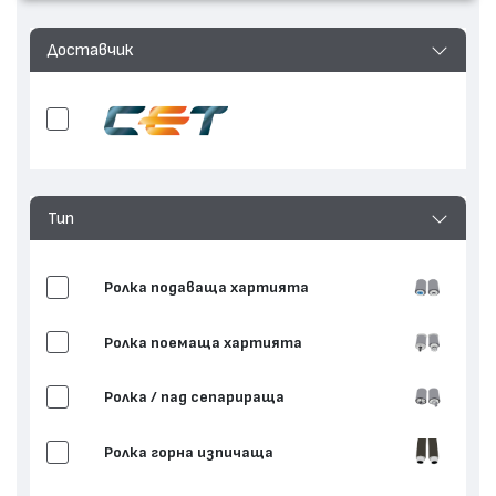
Доставчик
Тип
Ролка подаваща хартията
Ролка поемаща хартията
Ролка / пад сепарираща
Ролка горна изпичаща