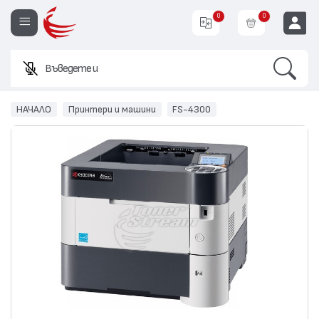
0
0
Search
Въведете име или
EUR
НАЧАЛО
Принтери и машини
FS-4300