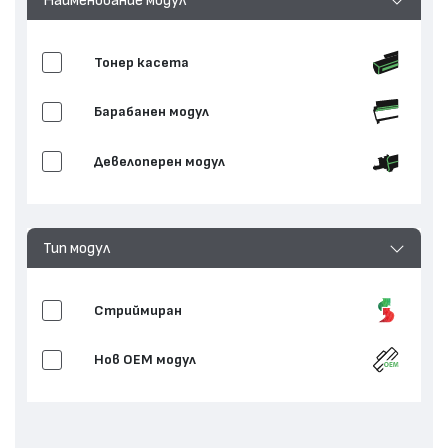
Тонер касета
Барабанен модул
Девелоперен модул
Тип модул
Стриймиран
Нов ОЕМ модул