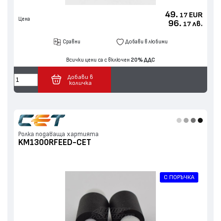
49.
EUR
17
Цена
96.
лв.
17
Сравни
Добави в любими
Всички цени са с включен
20% ДДС
Добави в
количка
Ролка подаваща хартията
KM1300RFEED-CET
С ПОРЪЧКА