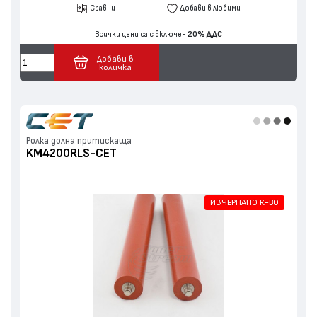
Сравни
Добави в любими
Всички цени са с включен
20% ДДС
Добави в
количка
Ролка долна притискаща
KM4200RLS-CET
ИЗЧЕРПАНО К-ВО