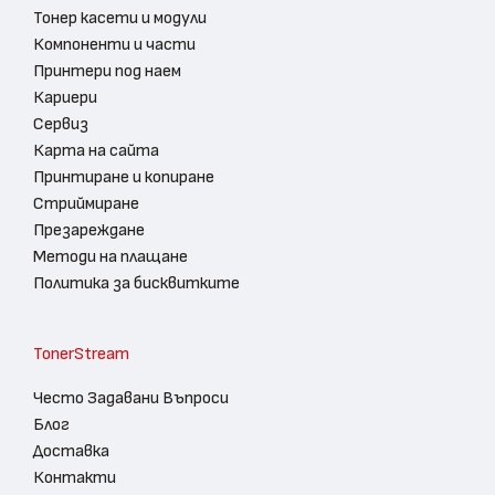
Тонер касети и модули
Компоненти и части
Принтери под наем
Кариери
Сервиз
Карта на сайта
Принтиране и копиране
Стриймиране
Презареждане
Методи на плащане
Политика за бисквитките
TonerStream
Често Задавани Въпроси
Блог
Доставка
Контакти