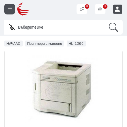
0
0
Search
Въведете име или
EUR
НАЧАЛО
Принтери и машини
HL-1260