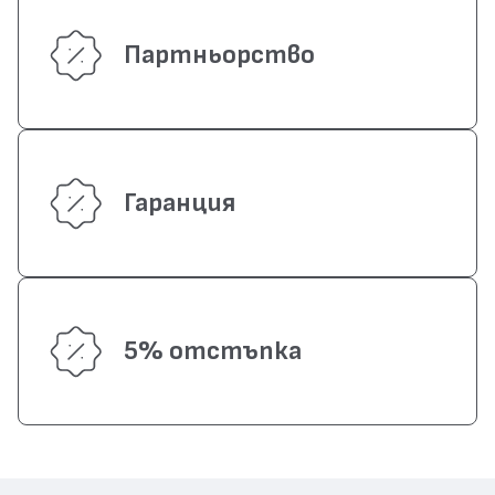
Партньорство
Гаранция
5% отстъпка