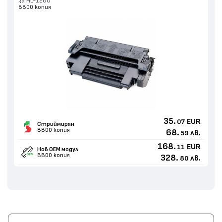
за HL-1260
8800 копия
35.
EUR
07
Стриймиран
8800 копия
68.
лв.
59
168.
EUR
11
Нов ОЕМ модул
8800 копия
328.
лв.
80