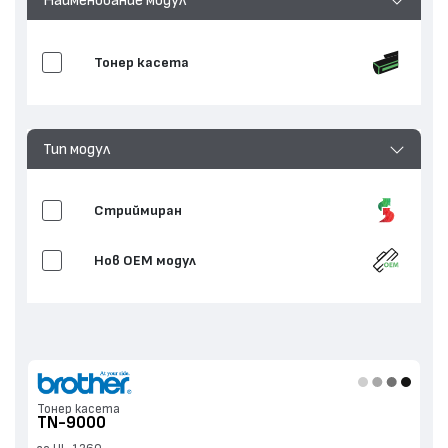
Тонер касета
Тип модул
Стриймиран
Нов ОЕМ модул
Тонер касета
TN-9000