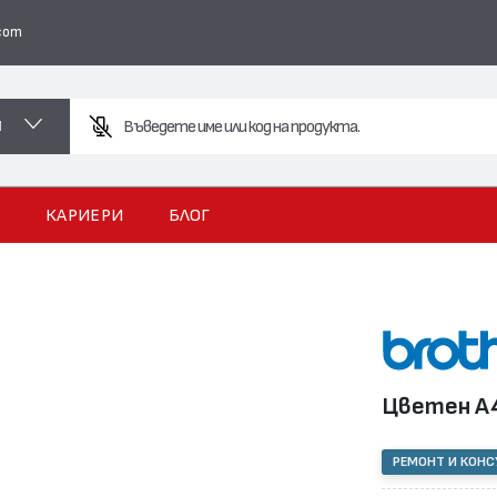
com
И
И
КАРИЕРИ
БЛОГ
Цветен А4
РЕМОНТ И КОН