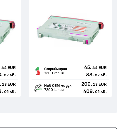
.
45.
EUR
EUR
44
44
Стриймиран
7200 копия
8.
88.
лв.
лв.
87
87
.
209.
EUR
EUR
13
13
Нов ОЕМ модул
7200 копия
9.
409.
лв.
лв.
02
02