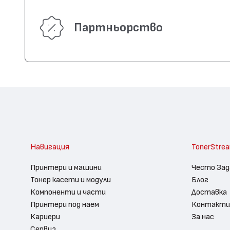
Партньорство
Навигация
TonerStre
Принтери и машини
Често Зад
Тонер касети и модули
Блог
Компоненти и части
Доставка
Принтери под наем
Контакти
Кариери
За нас
Сервиз