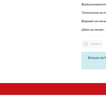
Функционалност
Технология на п
Формат на печа
Цвят на печат :
Сравни
Впиши се
/