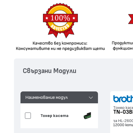
Свързани Модули
Наименование модул
Тонер кас
TN-03B
Тонер касета
за HL-260
12000 коп