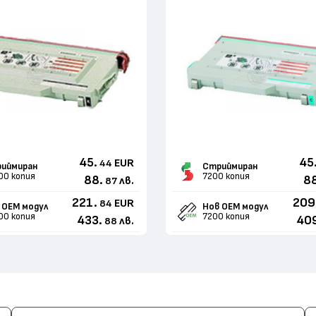
45.
45
EUR
44
иймиран
Стриймиран
00 копия
7200 копия
88.
8
лв.
87
221.
209
EUR
84
 ОЕМ модул
Нов ОЕМ модул
00 копия
7200 копия
433.
40
лв.
88