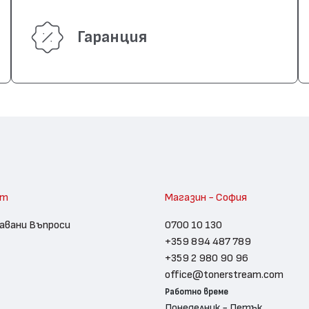
Гаранция
am
Магазин - София
авани Въпроси
0700 10 130
+359 894 487 789
+359 2 980 90 96
office@tonerstream.com
Работно време
Понеделник - Петък