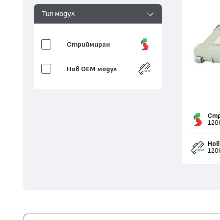
Тип модул
Стриймиран
Нов ОЕМ модул
Стр
120
Нов
120