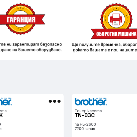
ета
Тонер касета
K
TN-03C
0
за HL-2600
ия
7200 копия