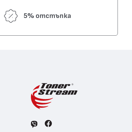
5% отстъпка