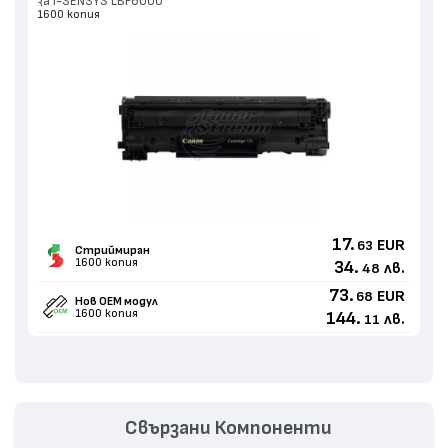
за i-SENSYS LBP6000
1600 копия
17.
EUR
63
Стриймиран
1600 копия
34.
лв.
48
73.
EUR
68
Нов ОЕМ модул
1600 копия
144.
лв.
11
Свързани Компоненти