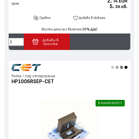
2.
EUR
74
Цена
5.
лв.
36
Сравни
Добави в любими
Всички цени са с включен
20% ДДС
Добави в
количка
Ролка / пад сепарираща
HP1006RSEP-CET
В НАЛИЧНОСТ