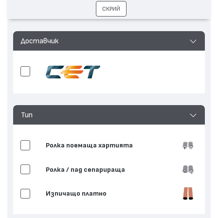
СКРИЙ
Доставчик
Тип
Ролка поемаща хартията
Ролка / пад сепарираща
Изпичащо платно