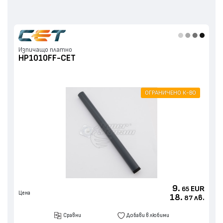
Изпичащо платно
HP1010FF-CET
ОГРАНИЧЕНО К-ВО
9.
EUR
65
Цена
18.
лв.
87
Сравни
Добави в любими