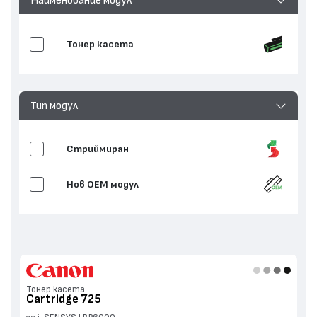
Тонер касета
Тип модул
Стриймиран
Нов ОЕМ модул
Тонер касета
Cartridge 725