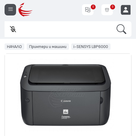
0
0
Search
Въвед
EUR
НАЧАЛО
Принтери и машини
i-SENSYS LBP6000