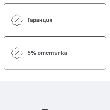
Гаранция
5% отстъпка