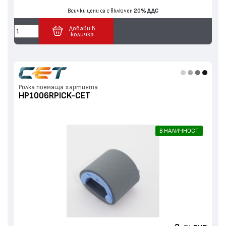
Всички цени са с включен
20% ДДС
Добави в
количка
Ролка поемаща хартията
HP1006RPICK-CET
В НАЛИЧНОСТ