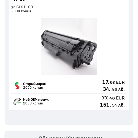
за FAX L100
2000 копия
17.
EUR
63
Стриймиран
2000 копия
34.
лв.
48
77.
EUR
48
Нов ОЕМ модул
2000 копия
151.
лв.
54