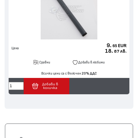
9.
EUR
65
Цена
18.
лв.
87
Сравни
Добави в любими
Всички цени са с включен
20% ДДС
Добави в
количка