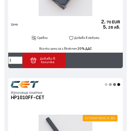
2.
EUR
70
Цена
5.
лв.
28
Сравни
Добави в любими
Всички цени са с включен
20% ДДС
Добави в
количка
Изпичащо платно
HP1010FF-CET
ОГРАНИЧЕНО К-ВО