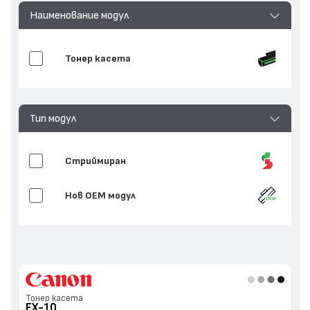
Наименование модул
Тонер касета
Тип модул
Стриймиран
Нов ОЕМ модул
Тонер касета
FX-10