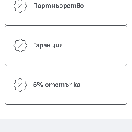
Партньорство
Гаранция
5% отстъпка