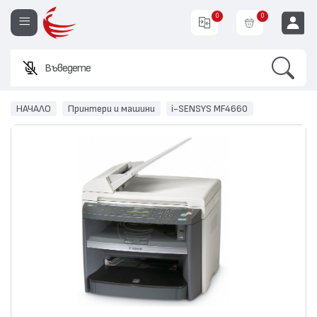
0
0
Search
Въведете име ил
EUR
НАЧАЛО
Принтери и машини
i-SENSYS MF4660