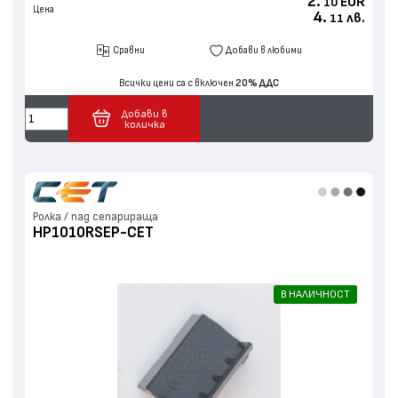
2.
EUR
10
Цена
4.
лв.
11
Сравни
Добави в любими
Всички цени са с включен
20% ДДС
Добави в
количка
Ролка / пад сепарираща
HP1010RSEP-CET
В НАЛИЧНОСТ