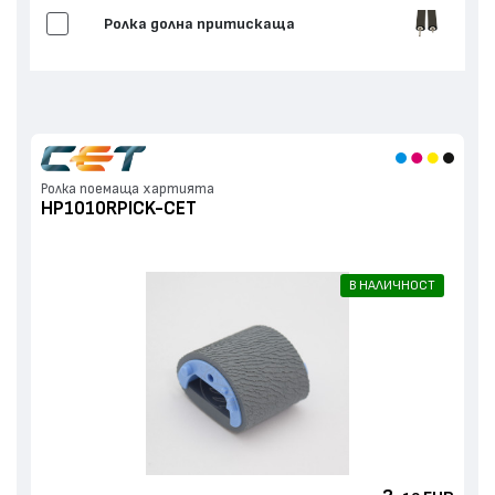
Ролка долна притискаща
Ролка поемаща хартията
HP1010RPICK-CET
В НАЛИЧНОСТ