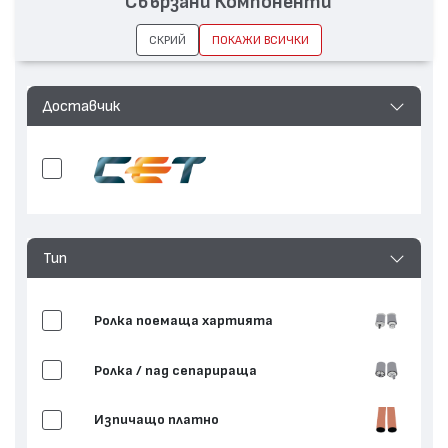
Свързани Компоненти
СКРИЙ
ПОКАЖИ ВСИЧКИ
Доставчик
Тип
Ролка поемаща хартията
Ролка / пад сепарираща
Изпичащо платно