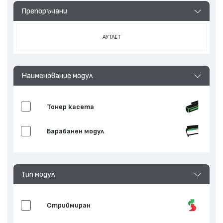
Препоръчани
АУТЛЕТ
Наименование модул
Тонер касета
Барабанен модул
Тип модул
Стриймиран