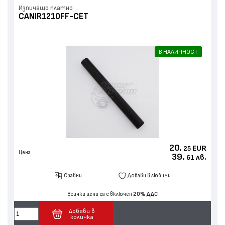
Изпичащо платно
CANIR1210FF-CET
В НАЛИЧНОСТ
20.
EUR
25
Цена
39.
лв.
61
Сравни
Добави в любими
Всички цени са с включен
20% ДДС
Добави в
количка