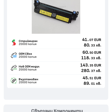
41.
EUR
07
Стриймиран
20000 копия
80.
лв.
33
60.
EUR
50
OEM CBox
20000 копия
118.
лв.
33
143.
EUR
35
Нов ОЕМ модул
20000 копия
280.
лв.
37
45.
EUR
51
Възстановен
20000 копия
89.
лв.
01
Свързани Компоненти