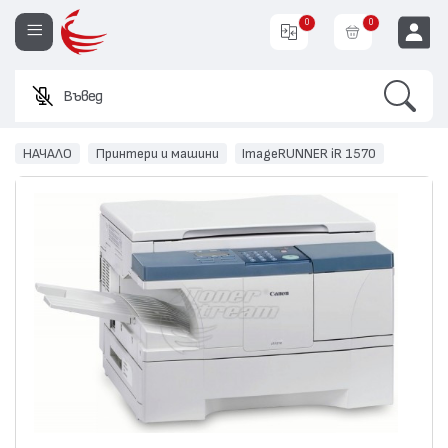
0
0
Search
Въведете име
EUR
НАЧАЛО
Принтери и машини
ImageRUNNER iR 1570