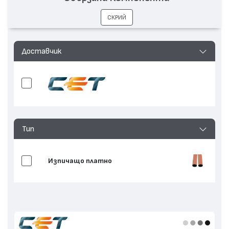
СКРИЙ
Доставчик
Тип
Изпичащо платно