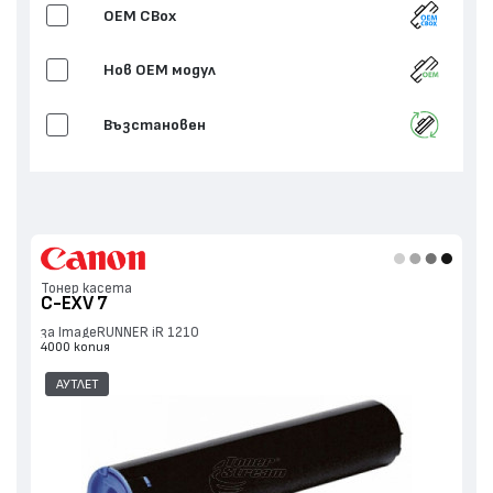
OEM CBox
Нов ОЕМ модул
Възстановен
Тонер касета
C-EXV 7
за ImageRUNNER iR 1210
4000 копия
АУТЛЕТ