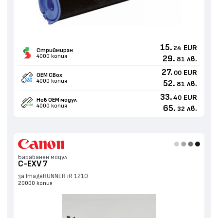
15.
EUR
24
Стриймиран
4000 копия
29.
лв.
81
27.
EUR
00
OEM CBox
4000 копия
52.
лв.
81
33.
EUR
40
Нов ОЕМ модул
4000 копия
65.
лв.
32
Барабанен модул
C-EXV 7
за ImageRUNNER iR 1210
20000 копия