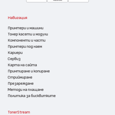
Навигация
Принтери и машини
Тонер касети и модули
Компоненти и части
Принтери под наем
Кариери
Сервиз
Карта на сайта
Принтиране и копиране
Стриймиране
Презареждане
Методи на плащане
Политика за бисквитките
TonerStream