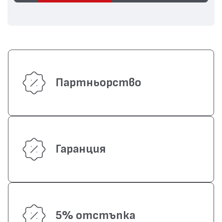
Партньорство
Гаранция
5% отстъпка