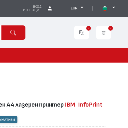
ВХОД
EUR
РЕГИСТРАЦИЯ
0
0
н А4 лазерен принтер
IBM
InfoPrint
СУМАТИВИ