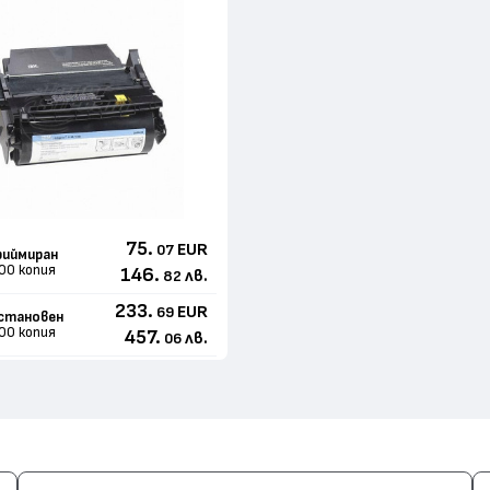
75.
EUR
07
иймиран
00 копия
146.
лв.
82
233.
EUR
69
становен
00 копия
457.
лв.
06