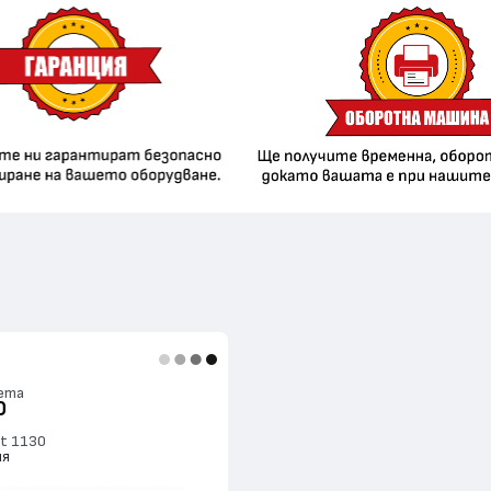
ета
0
nt 1130
ия