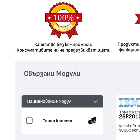
Свързани Модули
Наименование модул
Тонер кас
28P201
Тонер касета
за InfoPri
30000 коп