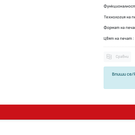
Функционалност
Технология на п
Формат на печа
Цвят на печат :
Сравни
Впиши се
/