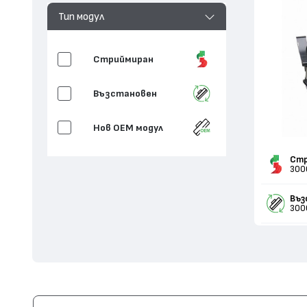
Тип модул
Стриймиран
Възстановен
Нов ОЕМ модул
Стр
300
Въз
300