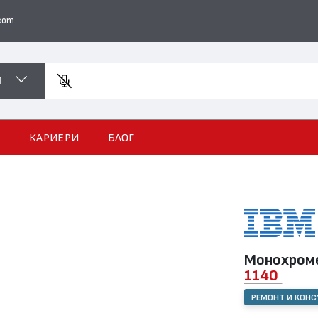
com
И
Във
И
КАРИЕРИ
БЛОГ
Монохроме
1140
РЕМОНТ И КОН