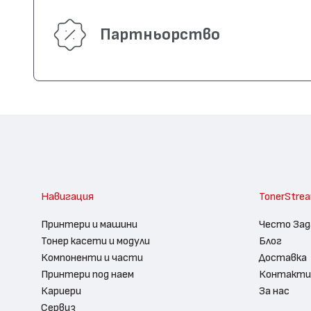
Партньорство
Навигация
TonerStre
Принтери и машини
Често Зад
Тонер касети и модули
Блог
Компоненти и части
Доставка
Принтери под наем
Контакти
Кариери
За нас
Сервиз