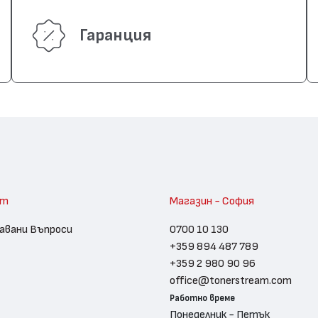
Гаранция
am
Магазин - София
авани Въпроси
0700 10 130
+359 894 487 789
+359 2 980 90 96
office@tonerstream.com
Работно време
Понеделник - Петък