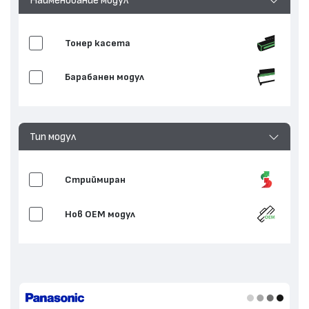
Тонер касета
Барабанен модул
Тип модул
Стриймиран
Нов ОЕМ модул