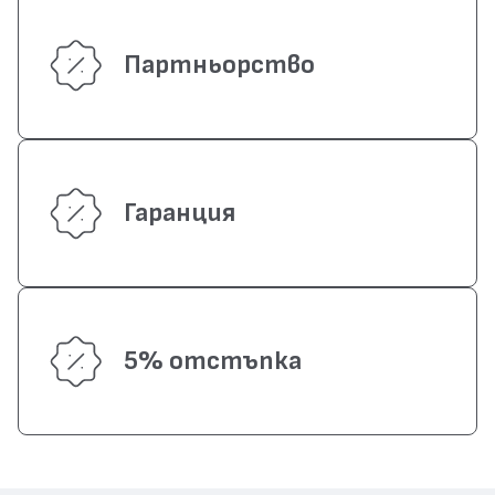
Партньорство
Гаранция
5% отстъпка