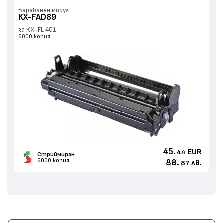
Барабанен модул
KX-FAD89
за KX-FL 401
6000 копия
45.
EUR
44
Стриймиран
6000 копия
88.
лв.
87