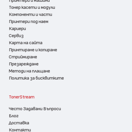
Принтери и машини
Тонер касети и модули
Компоненти и части
Принтери под наем
Кариери
Сервиз
Карта на сайта
Принтиране и копиране
Стриймиране
Презареждане
Методи на плащане
Политика за бисквитките
TonerStream
Често Задавани Въпроси
Блог
Доставка
Контакти