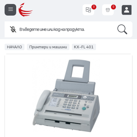
0
0
Search
EUR
НАЧАЛО
Принтери и машини
KX-FL 401