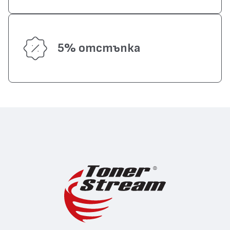
5% отстъпка