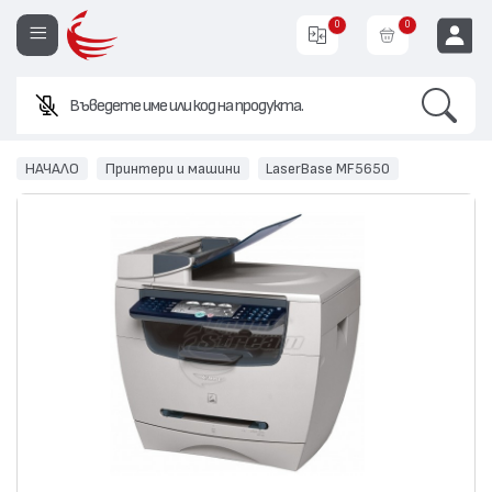
0
0
Search
Въведете име или код на продукта.
EUR
НАЧАЛО
Принтери и машини
LaserBase MF5650