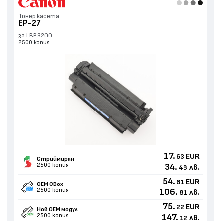
Тонер касета
EP-27
за LBP 3200
2500 копия
17.
EUR
63
Стриймиран
2500 копия
34.
лв.
48
54.
EUR
61
OEM CBox
2500 копия
106.
лв.
81
75.
EUR
22
Нов ОЕМ модул
2500 копия
147.
лв.
12