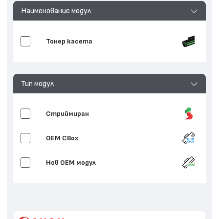
Наименование модул
Тонер касета
Тип модул
Стриймиран
OEM CBox
Нов ОЕМ модул