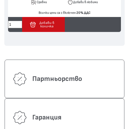
Сравни
Добави в любими
Всички цени са с включен
20% ДДС
Добави в
количка
Партньорство
Гаранция