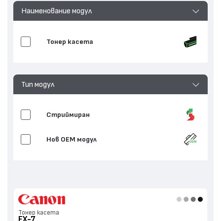
Наименование модул
Тонер касета
Тип модул
Стриймиран
Нов ОЕМ модул
Тонер касета
FX-7