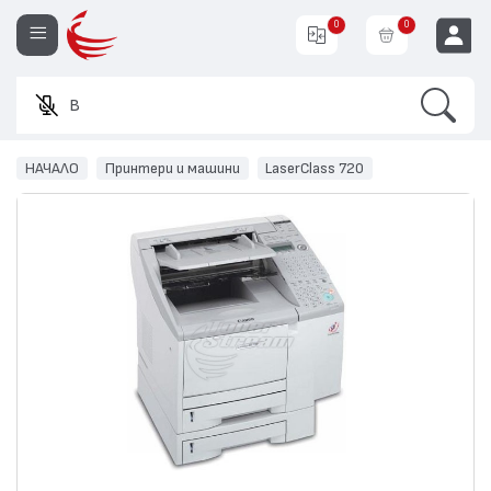
0
0
Search
Въведе
EUR
НАЧАЛО
Принтери и машини
LaserClass 720