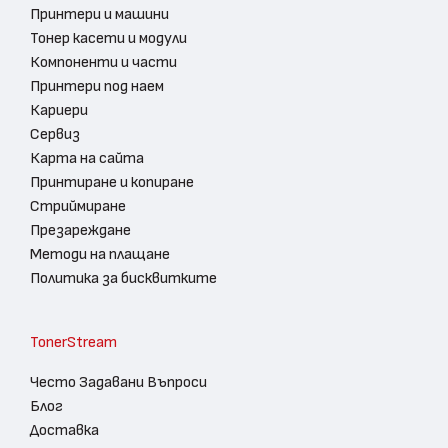
Принтери и машини
Тонер касети и модули
Компоненти и части
Принтери под наем
Кариери
Сервиз
Карта на сайта
Принтиране и копиране
Стриймиране
Презареждане
Методи на плащане
Политика за бисквитките
TonerStream
Често Задавани Въпроси
Блог
Доставка