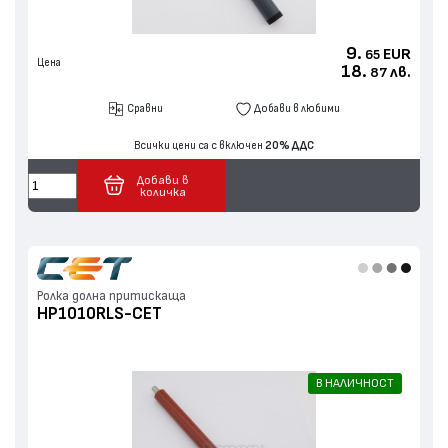
9.
EUR
65
Цена
18.
лв.
87
Сравни
Добави в любими
Всички цени са с включен
20% ДДС
Добави в
количка
Ролка долна притискаща
HP1010RLS-CET
В НАЛИЧНОСТ