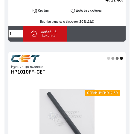
11
Сравни
Добави в любими
Всички цени са с включен
20% ДДС
Добави в
количка
Изпичащо платно
HP1010FF-CET
ОГРАНИЧЕНО К-ВО