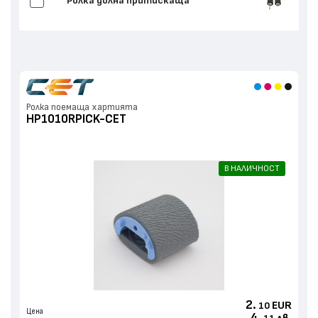
Ролка долна притискаща
Ролка поемаща хартията
HP1010RPICK-CET
В НАЛИЧНОСТ
2.
EUR
10
Цена
4.
лв.