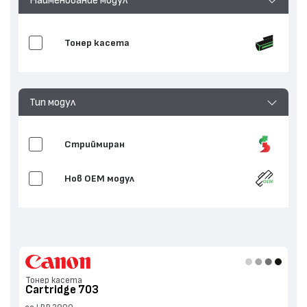
Тонер касета
Тип модул
Стриймиран
Нов ОЕМ модул
Тонер касета
Cartridge 703