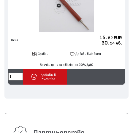
15.
EUR
82
Цена
30.
лв.
94
Сравни
Добави в любими
Всички цени са с включен
20% ДДС
Добави в
количка
Партньорство