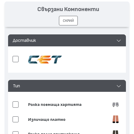
Свързани Компоненти
СКРИЙ
Доставчик
Тип
Ролка поемаща хартията
Изпичащо платно