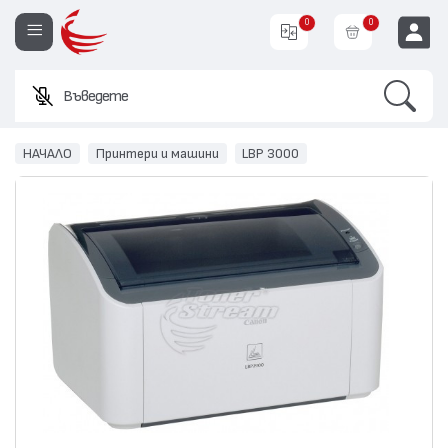
0
0
Search
Въведете име или
EUR
НАЧАЛО
Принтери и машини
LBP 3000