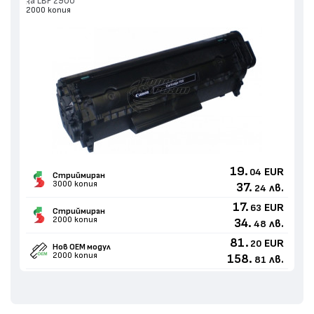
за LBP 2900
2000 копия
19.
EUR
04
Стриймиран
3000 копия
37.
лв.
24
17.
EUR
63
Стриймиран
2000 копия
34.
лв.
48
81.
EUR
20
Нов ОЕМ модул
2000 копия
158.
лв.
81