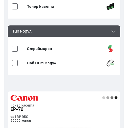
Тонер касета
Тип модул
Стриймиран
Нов ОЕМ модул
Тонер касета
EP-72
за LBP 950
20000 копия