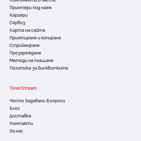
Компоненти и части
Принтери под наем
Кариери
Сервиз
Карта на сайта
Принтиране и копиране
Стриймиране
Презареждане
Методи на плащане
Политика за бисквитките
TonerStream
Често Задавани Въпроси
Блог
Доставка
Контакти
За нас