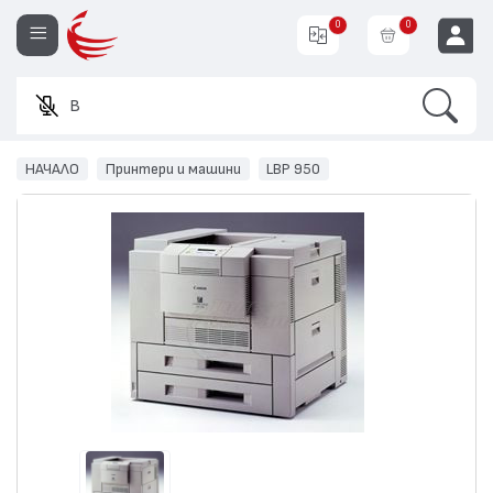
0
0
Search
Въвед
EUR
НАЧАЛО
Принтери и машини
LBP 950