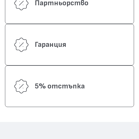
Партньорство
Гаранция
5% отстъпка