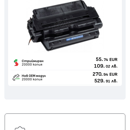
55.
EUR
74
Стриймиран
20000 копия
109.
лв.
02
270.
EUR
94
Нов ОЕМ модул
20000 копия
529.
лв.
91