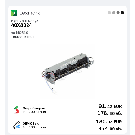
Изпичащ модул
40X8024
за MS610
100000 копия
91.
EUR
42
Стриймиран
100000 копия
178.
лв.
80
180.
EUR
02
OEM CBox
100000 копия
352.
лв.
09