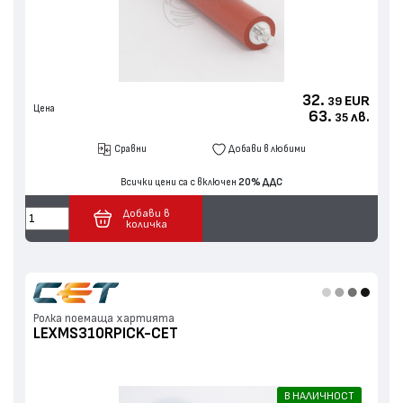
32.
EUR
39
Цена
63.
лв.
35
Сравни
Добави в любими
Всички цени са с включен
20% ДДС
Добави в
количка
Ролка поемаща хартията
LEXMS310RPICK-CET
В НАЛИЧНОСТ