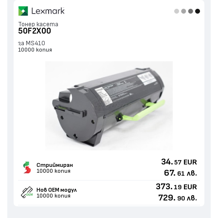
Тонер касета
50F2X00
за MS410
10000 копия
34.
EUR
57
Стриймиран
10000 копия
67.
лв.
61
373.
EUR
19
Нов ОЕМ модул
10000 копия
729.
лв.
90