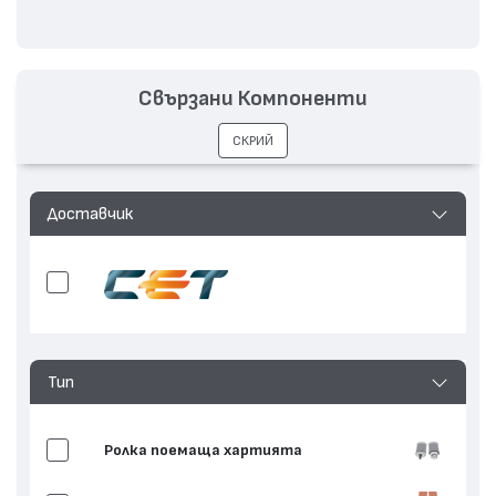
Свързани Компоненти
СКРИЙ
Доставчик
Тип
Ролка поемаща хартията