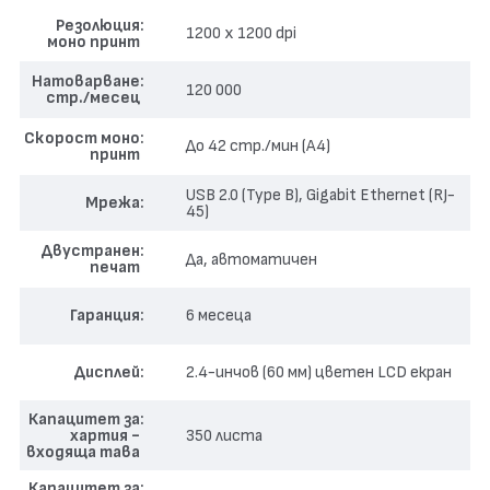
Скорост:
До 42 страници в минута (A4).
Резолюция
1200 x 1200 dpi
моно принт
Качество:
Резолюция до 1200 x 1200 dpi – остър и
Натоварване
120 000
прецизен текст.
стр./месец
Двустранен печат:
Автоматичен duplex – пестене на
Скорост моно
До 42 стр./мин (А4)
принт
хартия.
USB 2.0 (Type B), Gigabit Ethernet (RJ-
Мрежа
45)
Бърз старт:
Първа страница само за 6.5 секунди.
Двустранен
Висока производителност:
Препоръчителен месечен
Да, автоматичен
печат
обем до 14 000 страници.
Гаранция
6 месеца
Мрежов:
Вграден Gigabit Ethernet порт за споделяне
в офиса.
Дисплей
2.4-инчов (60 мм) цветен LCD екран
Икономичен:
Ниска консумация на енергия – само
Капацитет за
хартия -
350 листа
5W в режим на сън.
входяща тава
Професионален контрол:
2.4-инчов цветен LCD
Капацитет за