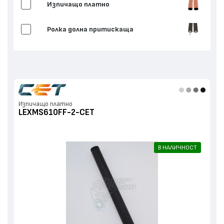
Изпичащо платно
Ролка долна притискаща
Изпичащо платно
LEXMS610FF-2-CET
В НАЛИЧНОСТ