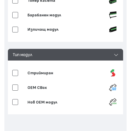
Тонер касета
Барабанен модул
Изпичащ модул
Тип модул
Стриймиран
OEM CBox
Нов ОЕМ модул