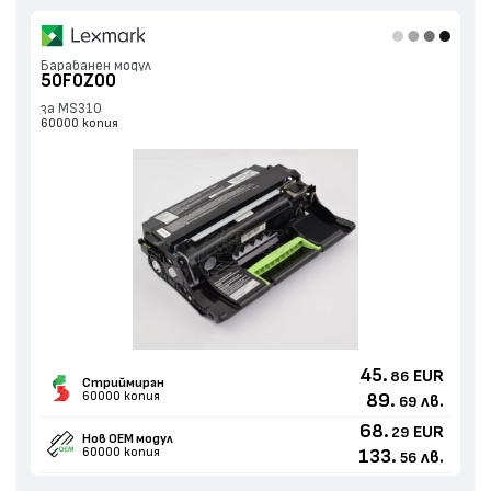
Барабанен модул
50F0Z00
за MS310
60000 копия
45.
EUR
86
Стриймиран
60000 копия
89.
лв.
69
68.
EUR
29
Нов ОЕМ модул
60000 копия
133.
лв.
56