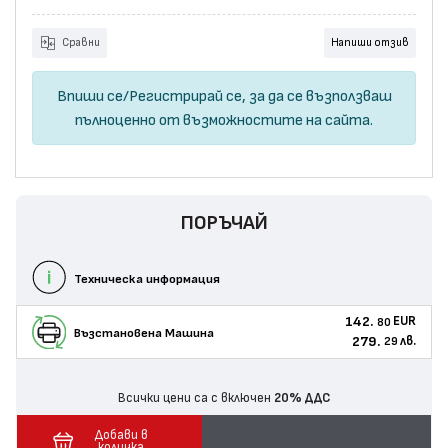
Сравни
Напиши отзив
Впиши се
/
Регистрирай се
, за да се възползваш
пълноценно от възможностите на сайта.
ПОРЪЧАЙ
Техническа информация
142.
EUR
80
Възстановенa Машина
279.
лв.
29
Всички цени са с включен
20% ДДС
Добави в
количка