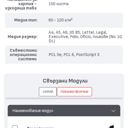
хартия -
150 листа
дисплей с клавиатура.
изходяща тава
Медия тип
60 - 120 г/м²
A4, A5, A6, JIS B5, Letter, Legal,
Медия размер
Executive, Folio, Oficio, пликове (No. 10,
DL)
Съвместими
операционни
PCL 5e, PCL 6, PostScript 3
системи
Свързани Модули
СКРИЙ
ПОКАЖИ ВСИЧКИ
Наименование модул