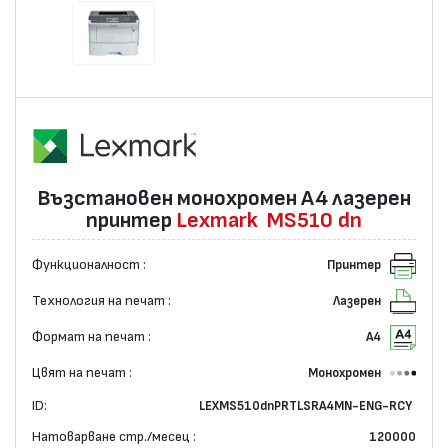
Възстановен монохромен А4 лазерен
принтер
Lexmark
MS510
dn
Функционалност :
Принтер
Технология на печат :
Лазерен
Формат на печат :
А4
Цвят на печат :
Монохромен
ID:
LEXMS510dnPRTLSRA4MN-ENG-RCY
Натоварване стр./месец :
120000