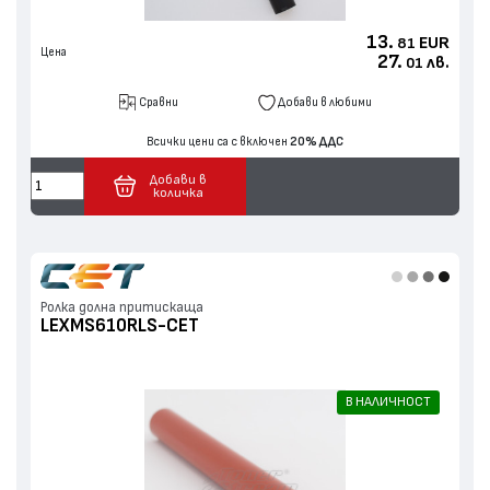
13.
EUR
81
Цена
27.
лв.
01
Сравни
Добави в любими
Всички цени са с включен
20% ДДС
Добави в
количка
Ролка долна притискаща
LEXMS610RLS-CET
В НАЛИЧНОСТ