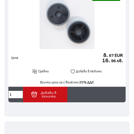
8.
EUR
67
Цена
16.
лв.
96
Сравни
Добави в любими
Всички цени са с включен
20% ДДС
Добави в
количка