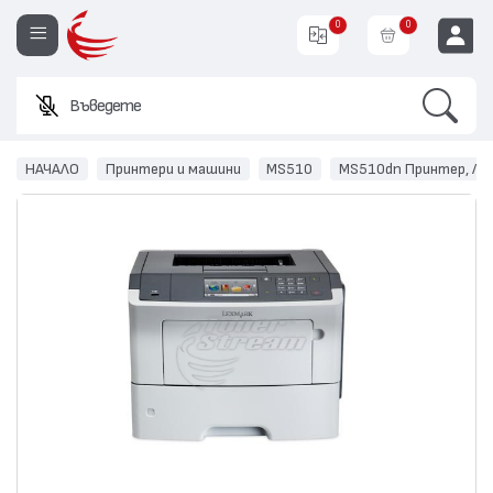
0
0
Search
Въведете име или к
EUR
НАЧАЛО
Принтери и машини
MS510
MS510dn Принтер, Лаз