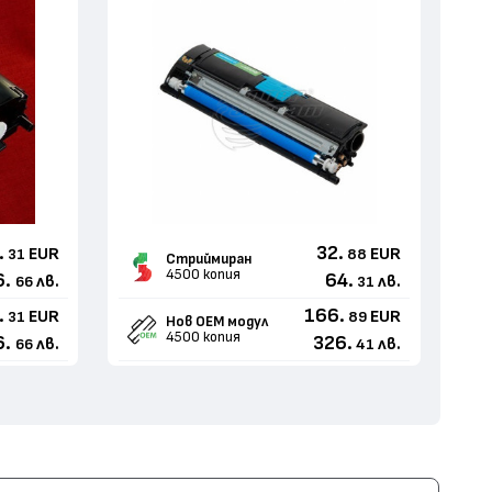
.
32.
EUR
EUR
31
88
Стриймиран
4500 копия
6.
64.
лв.
лв.
66
31
.
166.
EUR
EUR
31
89
Нов ОЕМ модул
4500 копия
6.
326.
лв.
лв.
66
41