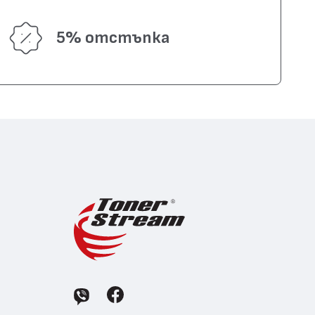
5% отстъпка