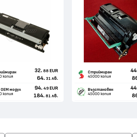
32.
44
EUR
88
иймиран
Стриймиран
0 копия
45000 копия
64.
8
лв.
31
94.
44
EUR
49
 ОЕМ модул
Възстановен
0 копия
45000 копия
184.
8
лв.
81