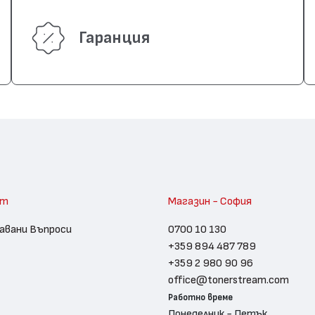
Гаранция
am
Магазин - София
авани Въпроси
0700 10 130
+359 894 487 789
+359 2 980 90 96
office@tonerstream.com
Работно време
Понеделник - Петък