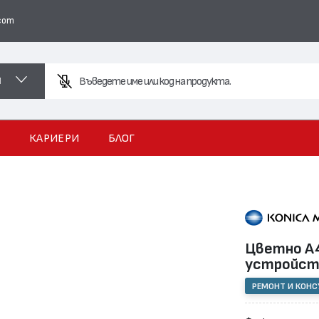
com
И
Във
И
КАРИЕРИ
БЛОГ
Цветно А4
устройс
РЕМОНТ И КОН