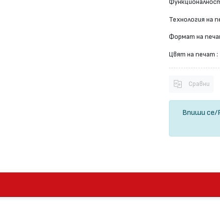
Функционалност
Технология на п
Формат на печа
Цвят на печат :
Сравни
Впиши се
/