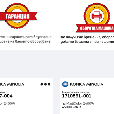
ета
Барабанен модул
7-004
1710591-001
lor 2400W
за MagiColor 2400W
я
45000 копия