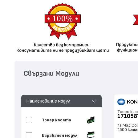
Свързани Модули
Наименование модул
Тонер кас
171058
Тонер касета
за MagiCo
4500 копи
Барабанен модул