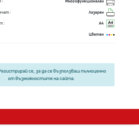
 :
Многофункционален
ечат :
Лазерен
т :
А4
Цветен
Регистрирай се
, за да се възползваш пълноценно
от възможностите на сайта.