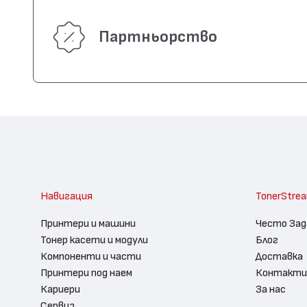
Партньорство
Навигация
TonerStre
Принтери и машини
Често Зад
Тонер касети и модули
Блог
Компоненти и части
Доставка
Принтери под наем
Контакти
Кариери
За нас
Сервиз