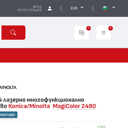
ВХОД
EUR
РЕГИСТРАЦИЯ
0
0
 лазернo многофункционално
тво
Konica/Minolta
MagiColor 2480
СУМАТИВИ