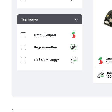
Тип модул
Стриймиран
Възстановен
Стр
Нов ОЕМ модул
450
Нов
450