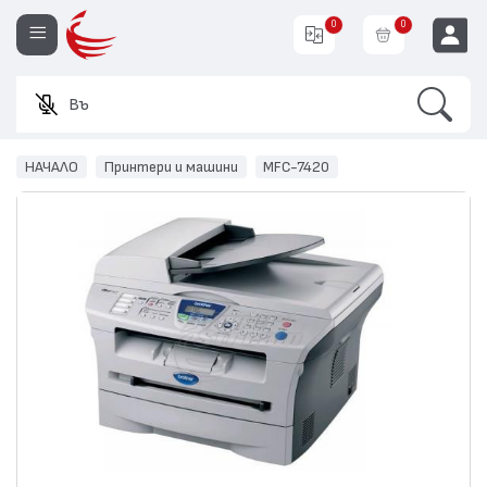
0
0
Search
Въведет
EUR
НАЧАЛО
Принтери и машини
MFC-7420