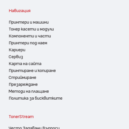
Навигация
Принтери и машини
Тонер касети и модули
Компоненти и части
Принтери под наем
Кариери
Сервиз
Карта на сайта
Принтиране и копиране
Стриймиране
Презареждане
Методи на плащане
Политика за бисквитките
TonerStream
Често Задавани Въпроси