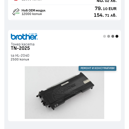
40.
лв.
02
79.
EUR
10
Нов ОЕМ модул
12000 копия
154.
лв.
71
Тонер касета
TN-2025
за HL-2040
2500 копия
РЕМОНТ И КОНСУМАТИВИ