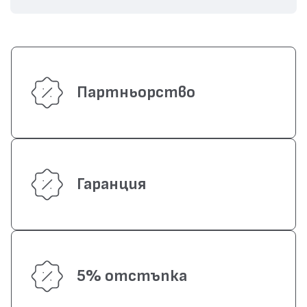
Партньорство
Гаранция
5% отстъпка