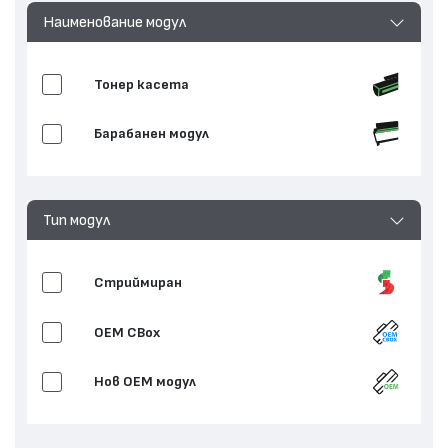
Наименование модул
Тонер касета
Барабанен модул
Тип модул
Стриймиран
OEM CBox
Нов ОЕМ модул