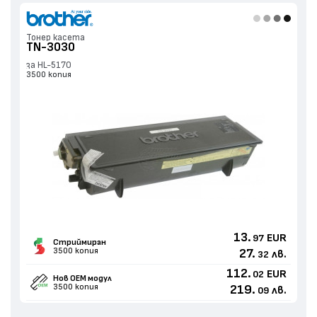
Тонер касета
TN-3030
за HL-5170
3500 копия
13.
EUR
97
Стриймиран
3500 копия
27.
лв.
32
112.
EUR
02
Нов ОЕМ модул
3500 копия
219.
лв.
09