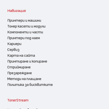
Навигация
Принтери и машини
Тонер касети и модули
Компоненти и части
Принтери под наем
Кариери
Сервиз
Карта на сайта
Принтиране и копиране
Стриймиране
Презареждане
Методи на плащане
Политика за бисквитките
TonerStream