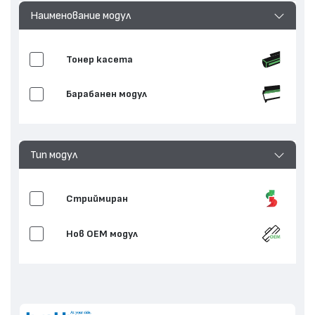
Наименование модул
Тонер касета
Барабанен модул
Тип модул
Стриймиран
Нов ОЕМ модул