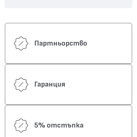
Партньорство
Гаранция
5% отстъпка