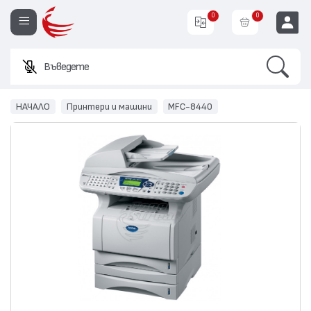
0
0
Search
Въведете име и
EUR
НАЧАЛО
Принтери и машини
MFC-8440