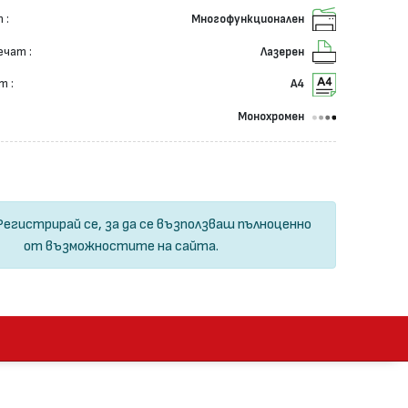
 :
Многофункционален
ечат :
Лазерен
т :
А4
Монохромен
Регистрирай се
, за да се възползваш пълноценно
от възможностите на сайта.