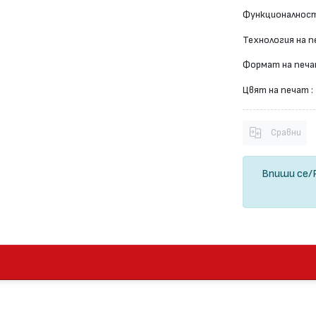
Функционалност
Технология на п
Формат на печа
Цвят на печат :
Сравни
Впиши се
/