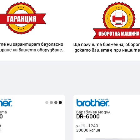
ета
Барабанен модул
0
DR-6000
0
за HL-1240
я
20000 копия