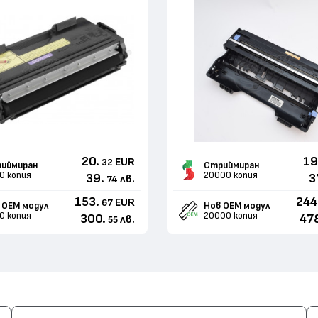
20.
19
EUR
32
иймиран
Стриймиран
0 копия
20000 копия
39.
3
лв.
74
153.
244
EUR
67
 ОЕМ модул
Нов ОЕМ модул
0 копия
20000 копия
300.
47
лв.
55