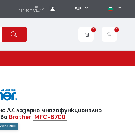
ВХОД
EUR
РЕГИСТРАЦИЯ
0
0
о А4 лазернo многофункционално
тво
Brother
MFC-8700
СУМАТИВИ