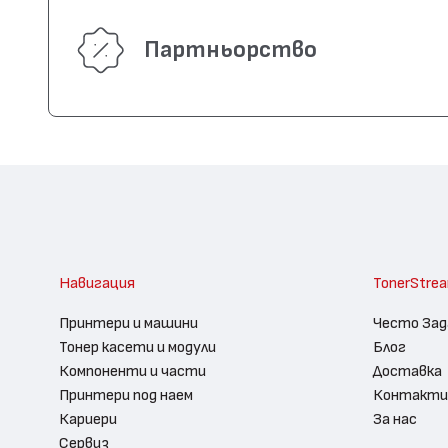
Партньорство
Навигация
TonerStre
Принтери и машини
Често Зад
Тонер касети и модули
Блог
Компоненти и части
Доставка
Принтери под наем
Контакти
Кариери
За нас
Сервиз