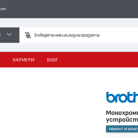
com
И
И
КАРИЕРИ
БЛОГ
Монохромн
устройс
РЕМОНТ И КОН