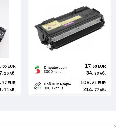
.
17.
EUR
EUR
05
50
Стриймиран
3000 копия
7.
34.
лв.
лв.
26
23
.
109.
EUR
EUR
77
81
Нов ОЕМ модул
3000 копия
8.
214.
лв.
лв.
73
77