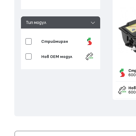
Тип модул
Стриймиран
Нов ОЕМ модул
Стр
600
Нов
600