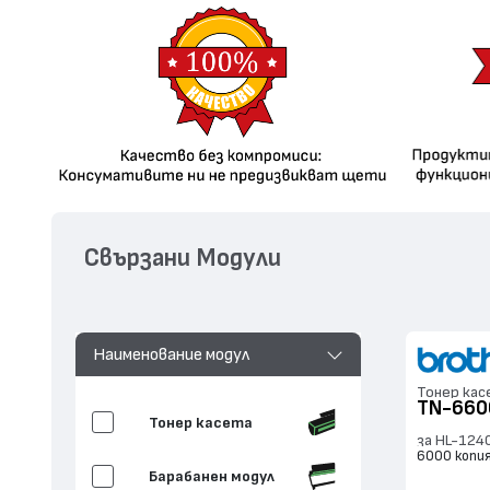
Свързани Модули
Наименование модул
Тонер кас
TN-660
Тонер касета
за HL-124
6000 копи
Барабанен модул