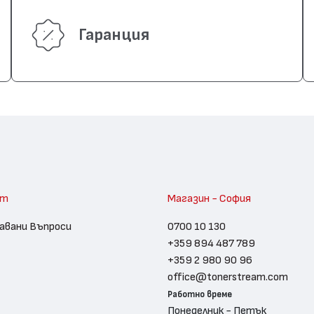
Гаранция
am
Магазин - София
авани Въпроси
0700 10 130
+359 894 487 789
+359 2 980 90 96
office@tonerstream.com
Работно време
Понеделник - Петък