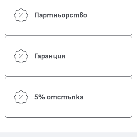
Партньорство
Гаранция
5% отстъпка