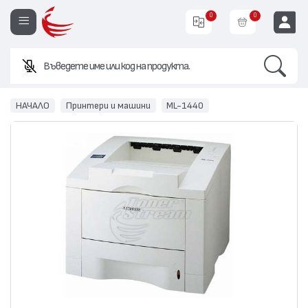
0
0
Search
Въведете име или код на продукта.
EUR
НАЧАЛО
Принтери и машини
ML-1440