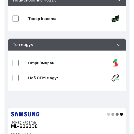
Тонер касета
Тип модул
Стриймиран
Нов ОЕМ модул
Тонер касета
ML-6060D6