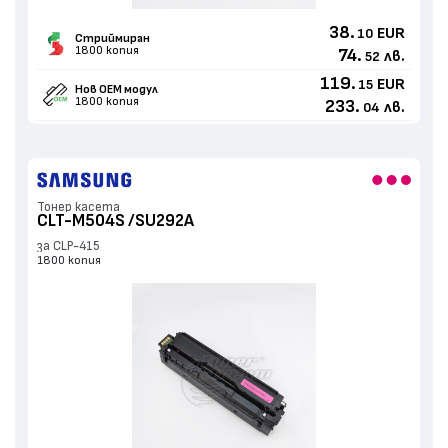
38.
EUR
10
Стриймиран
1800 копия
74.
лв.
52
119.
EUR
15
Нов ОЕМ модул
1800 копия
233.
лв.
04
Тонер касета
CLT-M504S /SU292A
за CLP-415
1800 копия