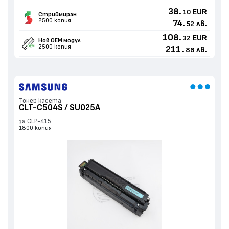
38.
EUR
10
Стриймиран
2500 копия
74.
лв.
52
108.
EUR
32
Нов ОЕМ модул
2500 копия
211.
лв.
86
Тонер касета
CLT-C504S / SU025A
за CLP-415
1800 копия