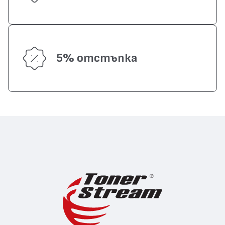
5% отстъпка